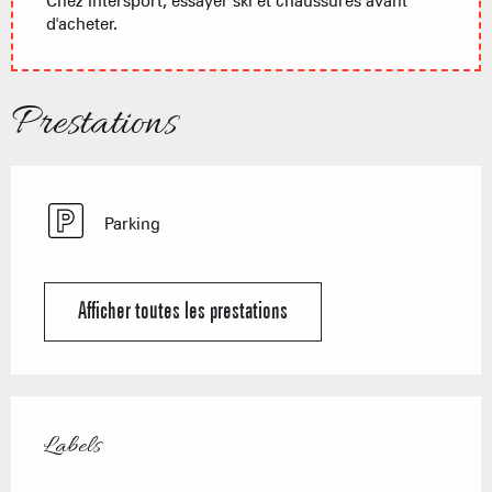
Chez Intersport, essayer ski et chaussures avant
d'acheter.
Prestations
Parking
Afficher toutes les prestations
Offres de prestations
Labels
Labels