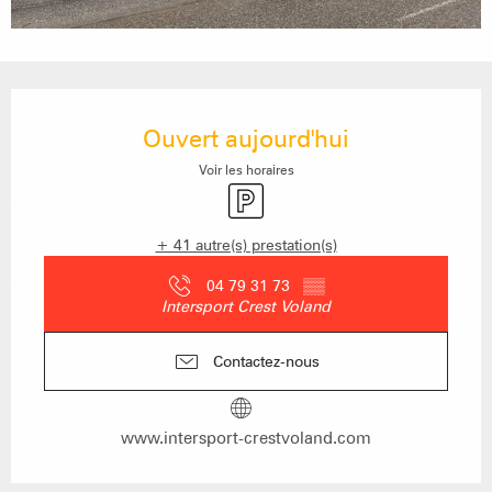
Ouverture et coordonnées
Ouvert aujourd'hui
Voir les horaires
Parking
+ 41 autre(s) prestation(s)
04 79 31 73
▒▒
Intersport Crest Voland
Contactez-nous
www.intersport-crestvoland.com