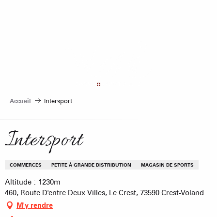
Aller
au
contenu
principal
Accueil
Intersport
Intersport
COMMERCES
PETITE À GRANDE DISTRIBUTION
MAGASIN DE SPORTS
Altitude : 1230m
460, Route D'entre Deux Villes, Le Crest, 73590 Crest-Voland
M'y rendre