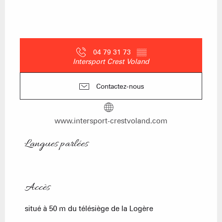
04 79 31 73
▒▒
Intersport Crest Voland
Contactez-nous
www.intersport-crestvoland.com
Langues parlées
Langues parlées
Accès
Accès
situé à 50 m du télésiège de la Logère