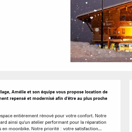
Bons Plans 
Agenda
Hôtels
Nos Gran
Appartement
llage, Amélie et son équipe vous propose location de 
ment repensé et modernisé afin d'être au plus proche 
Résidences 
CREST-VOLA
espace entièrement rénové pour votre confort. Notre 
EN F
La Statio
rd ainsi qu'un atelier performant pour la réparation 
Les hebdos 
 en moonbike. Notre priorité : votre satisfaction...