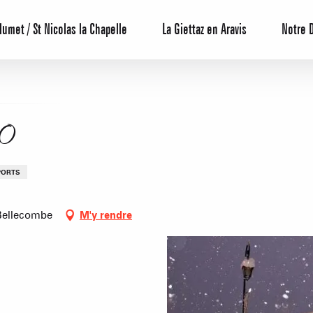
lumet / St Nicolas la Chapelle
La Giettaz en Aravis
Notre 
50
PORTS
-Bellecombe
M'y rendre
Centrale de 