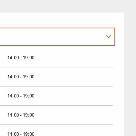
Sommet du Torraz
- 1930m
14:00 - 19:00
Sommet mont
Lachat
- 1650m
14:00 - 19:00
Val d Arly
sommet
- 2069m
14:00 - 19:00
Flumet
- 1030m
14:00 - 19:00
14:00 - 19:00