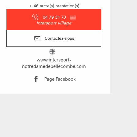
hôtes
+ 46 autre(s) prestation(s)
04 79 31 70
▒▒
Intersport village
Contactez-nous
s les arbres
 un événement
www.intersport-
notredamedebellecombe.com
Groupes
Page Facebook
îtes d'étapes