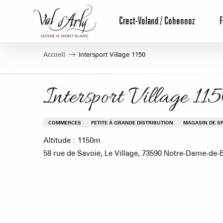
Aller
au
Crest-Voland / Cohennoz
F
contenu
principal
Accueil
Intersport Village 1150
Intersport Village 11
COMMERCES
PETITE À GRANDE DISTRIBUTION
MAGASIN DE S
Altitude : 1150m
58 rue de Savoie, Le Village, 73590 Notre-Dame-de