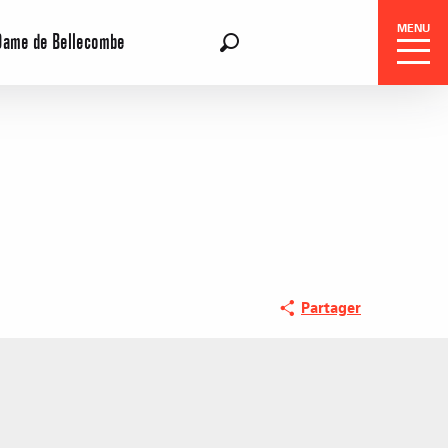
MENU
Dame de Bellecombe
FR
Recherche
Réservation
Partager
Séjours
OÙ SORTIR 
ds Evènements