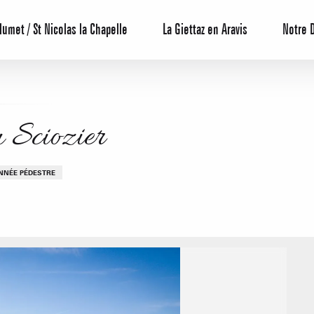
lumet / St Nicolas la Chapelle
La Giettaz en Aravis
Notre 
 Sciozier
ONNÉE PÉDESTRE
Centrale de 
Bons Plans 
Agenda
Hôtels
Nos Gran