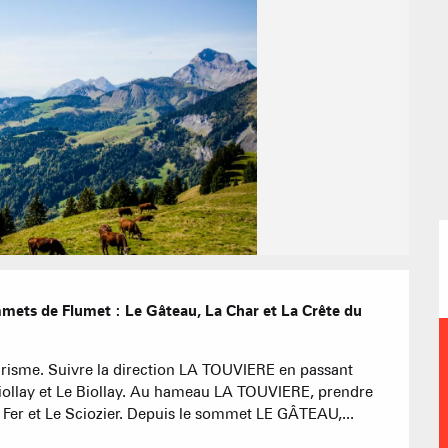
Appartement
CREST-VOLA
Résidences 
EN F
Les hebdos 
La Statio
Chambres d'
Cabanes dan
Proposer
Accueil de 
Refuges et G
mets de Flumet : Le Gâteau, La Char et La Crête du 
Agences imm
urisme. Suivre la direction LA TOUVIERE en passant 
 Biollay et Le Biollay. Au hameau LA TOUVIERE, prendre 
Fer et Le Sciozier. Depuis le sommet LE GÂTEAU,...
Association