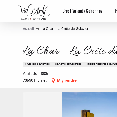
Aller
au
Crest-Voland / Cohennoz
F
contenu
principal
Accueil
La Char - La Crête du Sciozier
La Char - La Crête du
LOISIRS SPORTIFS
SPORTS PÉDESTRES
ITINÉRAIRE DE RAND
Altitude : 880m
73590 Flumet
M'y rendre