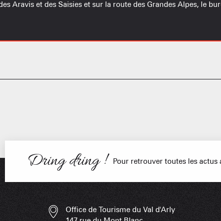
es Aravis et des Saisies et sur la route des Grandes Alpes, le bu
Dring dring !
Pour retrouver toutes les actu
PORTRAITS
NOS DOMAI
EN F
Office de Tourisme du Val d'Arly
147 rue du Mont Blanc,