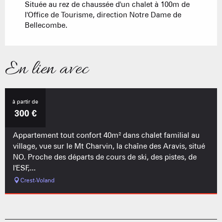
Située au rez de chaussée d'un chalet à 100m de
l'Office de Tourisme, direction Notre Dame de
Bellecombe.
En lien avec
à partir de
L'Etale
300
€
Appartement tout confort 40m² dans chalet familial au
village, vue sur le Mt Charvin, la chaîne des Aravis, situé
NO. Proche des départs de cours de ski, des pistes, de
l'ESF,...
Crest-Voland