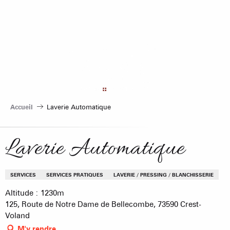
Aller
au
contenu
principal
Accueil
Laverie Automatique
Laverie Automatique
SERVICES
SERVICES PRATIQUES
LAVERIE / PRESSING / BLANCHISSERIE
Altitude : 1230m
125, Route de Notre Dame de Bellecombe, 73590 Crest-
Voland
M'y rendre