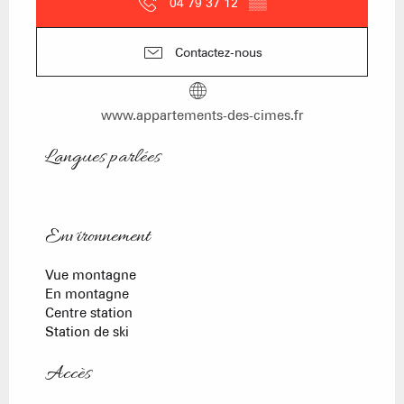
04 79 37 12
▒▒
Contactez-nous
www.appartements-des-cimes.fr
Langues parlées
Langues parlées
Environnement
Environnement
Vue montagne
En montagne
Centre station
Station de ski
Accès
Accès