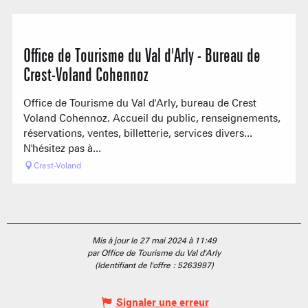
Se trouve sur le parcours de...
En lien avec
Office de Tourisme du Val d'Arly - Bureau de
Crest-Voland Cohennoz
Office de Tourisme du Val d'Arly, bureau de Crest
Voland Cohennoz. Accueil du public, renseignements,
réservations, ventes, billetterie, services divers...
N'hésitez pas à...
Crest-Voland
Mis à jour le 27 mai 2024 à 11:49
par Office de Tourisme du Val d'Arly
(Identifiant de l'offre :
5263997
)
Signaler une erreur