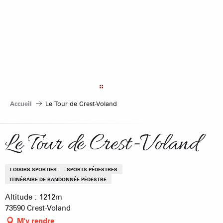
Aller
au
contenu
principal
Accueil
Le Tour de Crest-Voland
Le Tour de Crest-Voland
LOISIRS SPORTIFS
SPORTS PÉDESTRES
ITINÉRAIRE DE RANDONNÉE PÉDESTRE
Altitude : 1212m
73590 Crest-Voland
M'y rendre