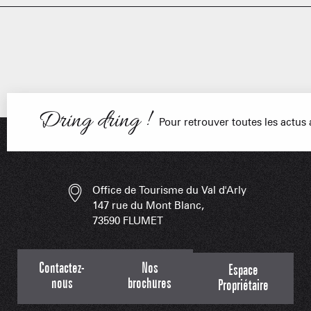
PORTRAITS
NOS DOMAI
EN F
Dring dring !
Pour retrouver toutes les actu
LES APPLIS 
Office de Tourisme du Val d'Arly
147 rue du Mont Blanc,
73590 FLUMET
Contactez-
Nos
Espace
nous
brochures
Propriétaire