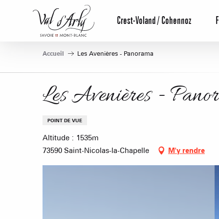
Aller
au
Crest-Voland / Cohennoz
F
contenu
principal
Accueil
Les Avenières - Panorama
Les Avenières - Pano
POINT DE VUE
Altitude : 1535m
73590 Saint-Nicolas-la-Chapelle
M'y rendre