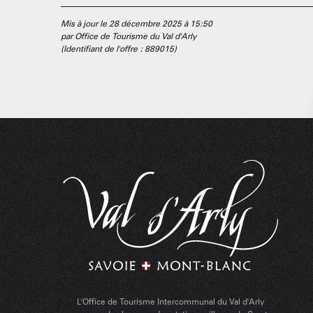
Mis à jour le 28 décembre 2025 à 15:50
par Office de Tourisme du Val d'Arly
(Identifiant de l'offre :
889015
)
L'Office de Tourisme Intercommunal du Val d'Arly