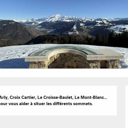
Hôtels
Nos Gran
Appartement
Résidences 
CREST-VOLA
EN F
La Statio
Les hebdos 
Chambres d'
ly, Croix Cartier, Le Croisse-Baulet, Le Mont-Blanc... 
Cabanes dan
pour vous aider à situer les différents sommets.
Proposer
Accueil de 