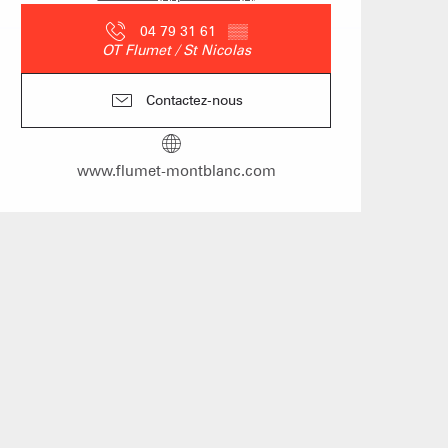
04 79 31 61
▒▒
OT Flumet / St Nicolas
îtes d'étapes
Contactez-nous
obilières
www.flumet-montblanc.com
 des loueurs en meublés
En live
 & BIEN-ÊTRE
BOIRE ET MAN