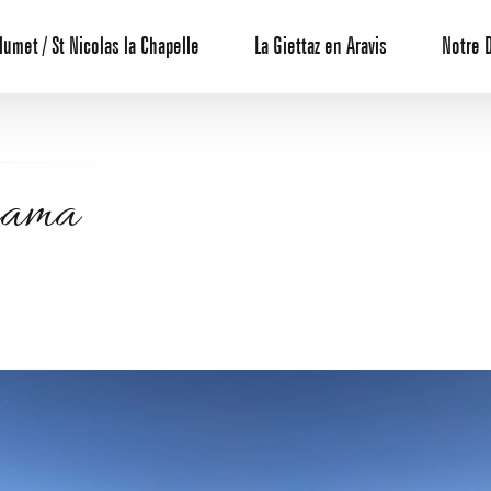
lumet / St Nicolas la Chapelle
La Giettaz en Aravis
Notre 
rama
Centrale de 
Bons Plans 
Agenda