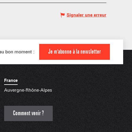
Signaler une erreur
 MONTAGNARDS
NES SKIABLES
AMILLE
Je m'abonne à la newsletter
s au bon moment :
INDISPENSABLES
France
Auvergne-Rhône-Alpes
Comment venir ?