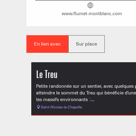
www.flumet-montblanc.com
En lien avec
Sur place
Le Treu
Petite randonnée sur un sentier, avec quelques 
atteindre le sommet du Treu qui bénéficie d'un
les massifs environnants :...
Saint-Nicolas-la-Chapelle