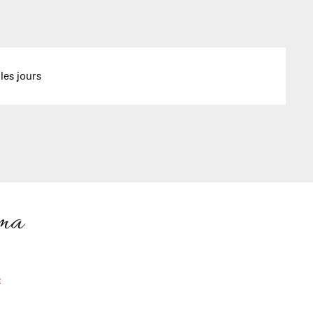
Sommet du Torraz
- 1930m
Sommet mont
Lachat
- 1650m
les jours
Val d Arly
sommet
- 2069m
Flumet
- 1030m
ama
LA GIETTA
REMONTÉES MÉCANIQUE
COMMERCES
SAVEU
Atteindre
7
/8
e