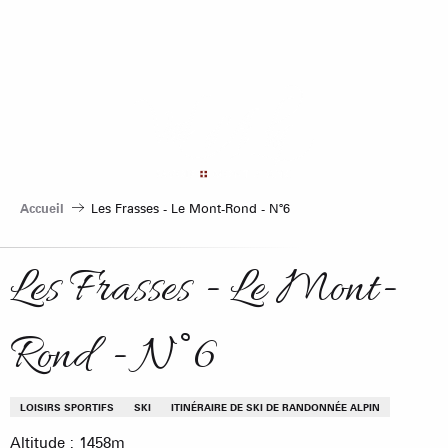
Aller
au
contenu
principal
Accueil
Les Frasses - Le Mont-Rond - N°6
Les Frasses - Le Mont-
Rond - N°6
LOISIRS SPORTIFS
SKI
ITINÉRAIRE DE SKI DE RANDONNÉE ALPIN
Altitude : 1458m