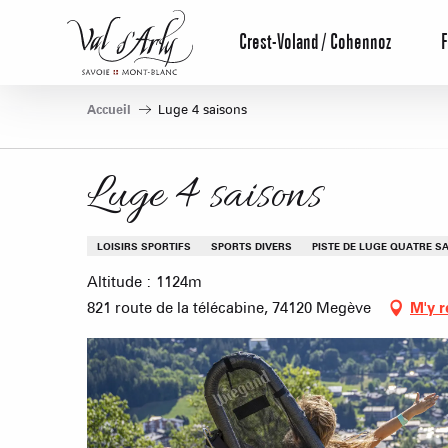
Aller
au
Crest-Voland / Cohennoz
F
contenu
principal
Accueil
Luge 4 saisons
Luge 4 saisons
LOISIRS SPORTIFS
SPORTS DIVERS
PISTE DE LUGE QUATRE S
Altitude : 1124m
821 route de la télécabine, 74120 Megève
M'y r