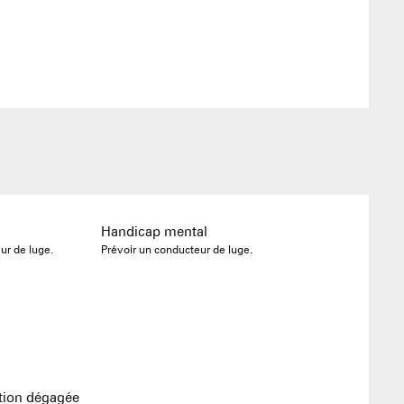
Agences imm
Association
l
Handicap mental
ur de luge.
Prévoir un conducteur de luge.
ACTIVITÉS
ation dégagée