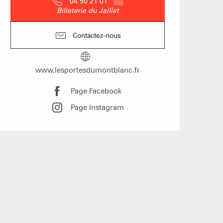
04 50 21 01
▒▒
hôtes
Billeterie du Jaillet
Contactez-nous
s les arbres
www.lesportesdumontblanc.fr
 un événement
Page Facebook
Page Instagram
Groupes
îtes d'étapes