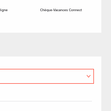
Mise à jour : 04 août 2026 - 10:13
TS des Evettes
ligne
Chèque-Vacances Connect
PRODUCTEURS & 