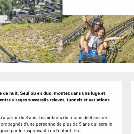
Bons Plans 
Agenda
Hôtels
Nos Gran
Appartement
 de nuit. Seul ou en duo, montez dans une luge et 
tre virages successifs relevés, tunnels et variations 
Résidences 
CREST-VOLA
qu’à partir de 3 ans. Les enfants de moins de 9 ans ne 
EN F
La Statio
 accompagnés d'une personne de plus de 9 ans qui sera le 
Les hebdos 
née par le responsable de l'enfant. En...