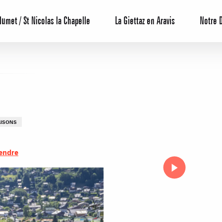
lumet / St Nicolas la Chapelle
La Giettaz en Aravis
Notre 
AISONS
endre
Centrale de 