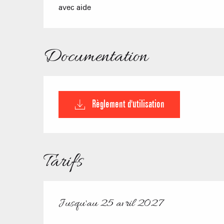
avec aide
Documentation
Règlement d'utilisation
Tarifs
Jusqu'au
25 avril 2027
Du
1 mai 2026
au
25 avril 2027