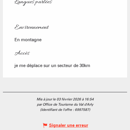
Langues parlées
Langues parlées
Environnement
Environnement
En montagne
Accès
Accès
je me déplace sur un secteur de 30km
Mis à jour le 03 février 2026 à 16:54
par Office de Tourisme du Val d'Arly
(Identifiant de l'offre :
6997587
)
Signaler une erreur