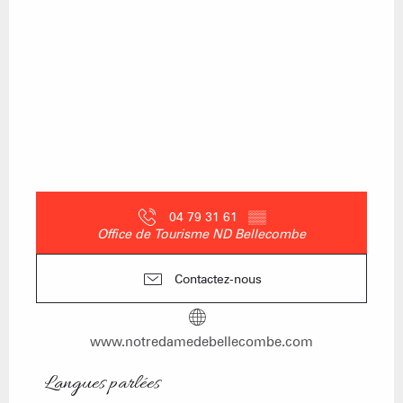
04 79 31 61
▒▒
Office de Tourisme ND Bellecombe
Contactez-nous
www.notredamedebellecombe.com
Langues parlées
Langues parlées