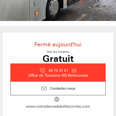
Ouverture et coordonnées
Fermé aujourd'hui
Voir les horaires
Gratuit
04 79 31 61
▒▒
Office de Tourisme ND Bellecombe
Contactez-nous
www.notredamedebellecombe.com