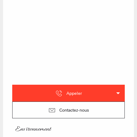
Appeler
Contactez-nous
Environnement
Environnement