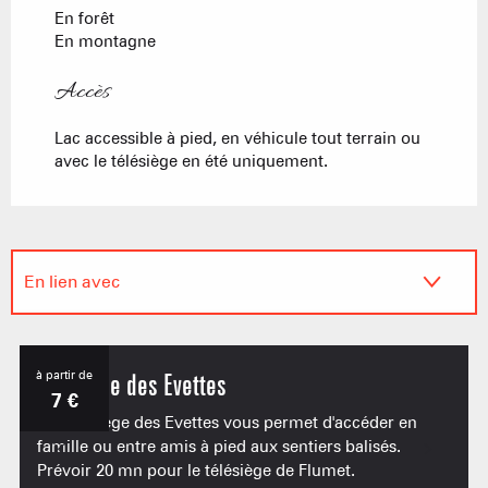
En forêt
En montagne
Accès
Accès
Lac accessible à pied, en véhicule tout terrain ou
avec le télésiège en été uniquement.
En lien avec
Sur place
à partir de
Télésiège des Evettes
7
€
Le Télésiège des Evettes vous permet d'accéder en
famille ou entre amis à pied aux sentiers balisés.
Prévoir 20 mn pour le télésiège de Flumet.