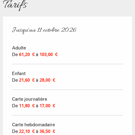
Tarifs
Jusqu'au
11 octobre 2026
Du
6 juin 2026
au
11 octobre 2026
Adulte
De
61,20 €
à
103,00 €
Enfant
De
21,60 €
à
28,00 €
Carte journalière
De
11,80 €
à
17,00 €
Carte hebdomadaire
De
22,10 €
à
36,50 €