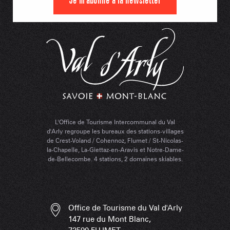
Je m'abonne à la newsletter
L'Office de Tourisme Intercommunal du Val
d'Arly regroupe les bureaux des stations-villages
de Crest-Voland / Cohennoz, Flumet / St-Nicolas-
la-Chapelle, La-Giettaz-en-Aravis et Notre-Dame-
de-Bellecombe. 4 stations, 2 domaines skiables.
Office de Tourisme du Val d'Arly
147 rue du Mont Blanc,