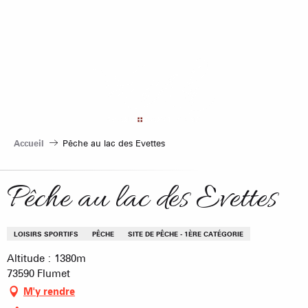
Aller
au
contenu
principal
Accueil
Pêche au lac des Evettes
Pêche au lac des Evettes
LOISIRS SPORTIFS
PÊCHE
SITE DE PÊCHE - 1ÈRE CATÉGORIE
Altitude : 1380m
73590 Flumet
M'y rendre