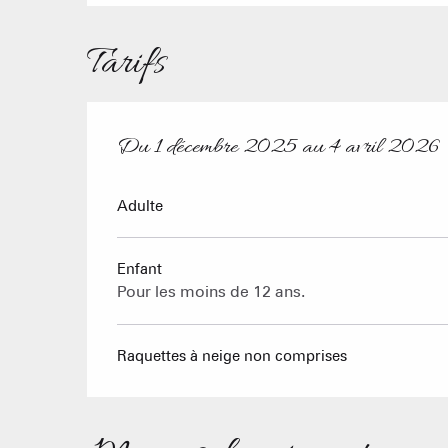
Tarifs
Du
1 décembre 2025
au
4 avril 2026
Du
1 décembre 2025
au
4 avril 2026
Adulte
Enfant
Pour les moins de 12 ans.
Raquettes à neige non comprises