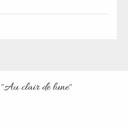
Mise à jour : 04 août 2026 - 12:58
TS des Evettes
PRODUCTEURS & 
 "Au clair de lune"