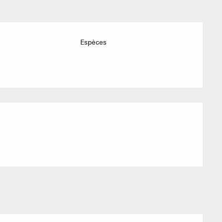
Espèces
Sommet du Torraz
- 1930m
Sommet mont
Lachat
- 1650m
Val d Arly
sommet
- 2069m
Flumet
- 1030m