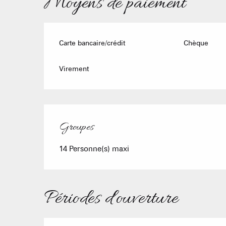
Moyens de paiement
Carte bancaire/crédit
Chèque
Virement
Groupes
Groupes
14 Personne(s) maxi
Périodes d'ouverture