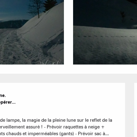
Bons Plans 
Agenda
Hôtels
Nos Gran
Appartement
e.

érer...

Résidences 
CREST-VOLA
 lampe, la magie de la pleine lune sur le reflet de la 
EN F
La Statio
veillement assuré ! - Prévoir raquettes à neige + 
Les hebdos 
ts chauds et imperméables (gants) - Prévoir sac à...