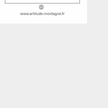
hôtes
www.artitude-montagne.fr
s les arbres
 un événement
Groupes
îtes d'étapes