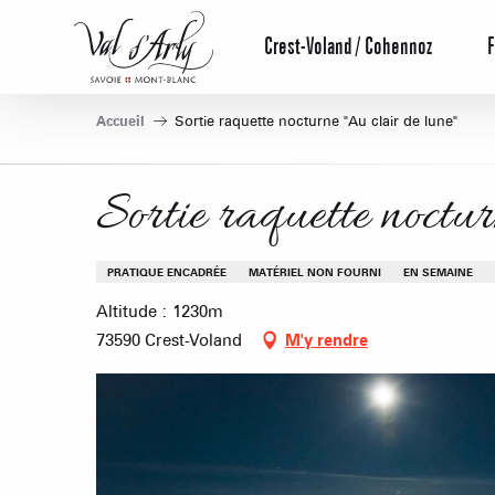
Aller
au
Crest-Voland / Cohennoz
F
contenu
principal
Accueil
Sortie raquette nocturne "Au clair de lune"
Sortie raquette noctur
PRATIQUE ENCADRÉE
MATÉRIEL NON FOURNI
EN SEMAINE
Altitude : 1230m
73590 Crest-Voland
M'y rendre