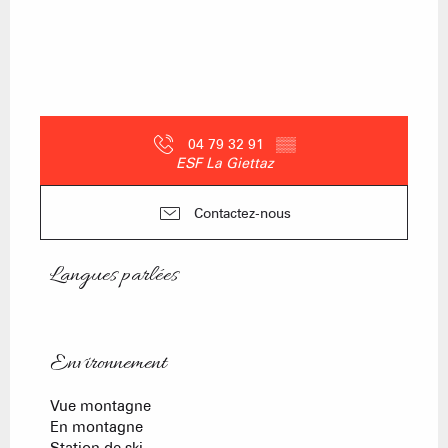
04 79 32 91
▒▒
ESF La Giettaz
Contactez-nous
Langues parlées
Langues parlées
Environnement
Environnement
Vue montagne
En montagne
Station de ski