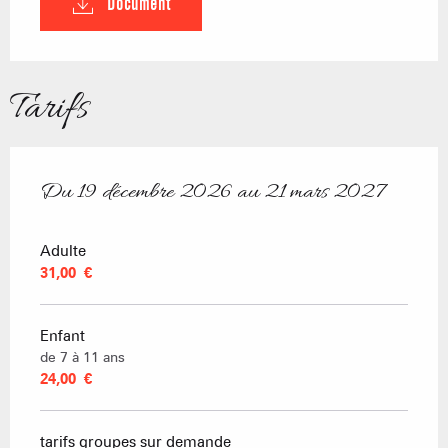
Document
Tarifs
Du
19 décembre 2026
au
21 mars 2027
Du
19 décembre 2026
au
21 mars 2027
Adulte
31,00 €
Enfant
de 7 à 11 ans
24,00 €
tarifs groupes sur demande