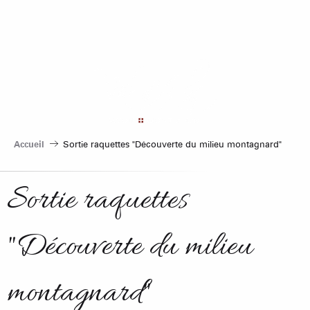
Aller
au
contenu
principal
Accueil
Sortie raquettes "Découverte du milieu montagnard"
Sortie raquettes
"Découverte du milieu
montagnard"