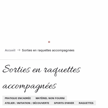
Aller
au
contenu
principal
Accueil
Sorties en raquettes accompagnées
Sorties en raquettes
accompagnées
PRATIQUE ENCADRÉE
MATÉRIEL NON FOURNI
ATELIER / INITIATION / DÉCOUVERTE
SPORTS D'HIVER
RAQUETTES