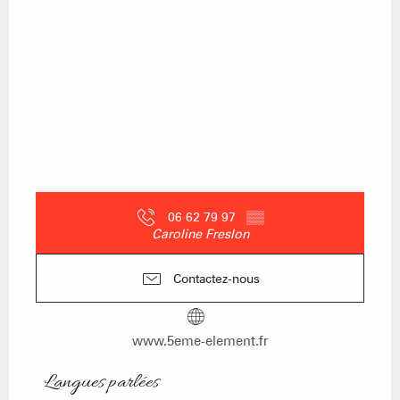
06 62 79 97
▒▒
Caroline Freslon
Contactez-nous
www.5eme-element.fr
Langues parlées
Langues parlées