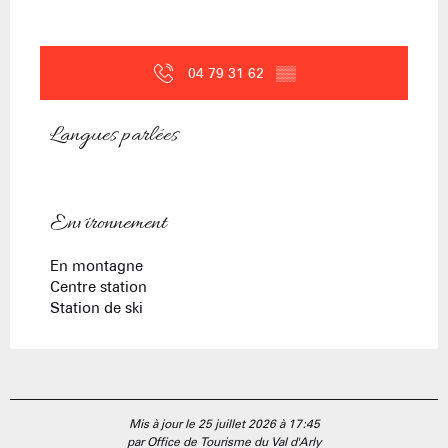
04 79 31 62
▒▒
Langues parlées
Langues parlées
Environnement
Environnement
En montagne
Centre station
Station de ski
Mis à jour le 25 juillet 2026 à 17:45
par Office de Tourisme du Val d'Arly