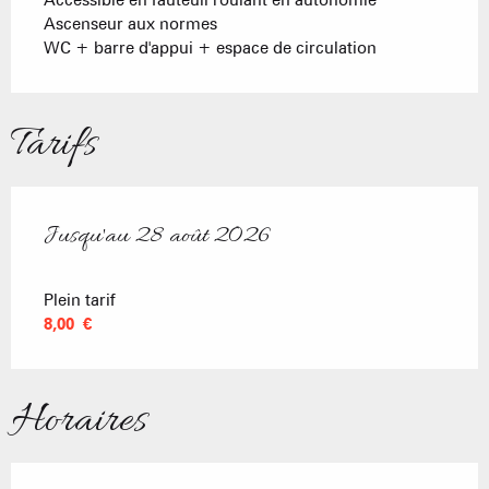
Ascenseur aux normes
WC + barre d'appui + espace de circulation
Tarifs
Jusqu'au
28 août 2026
Du
10 juillet 2026
au
28 août 2026
Plein tarif
8,00 €
Horaires