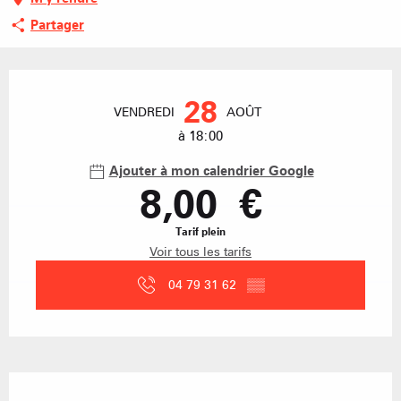
Partager
Ouverture et coordonnées
28
VENDREDI
AOÛT
à 18:00
Ajouter à mon calendrier Google
8,00 €
Tarif plein
Voir tous les tarifs
04 79 31 62
▒▒
Description