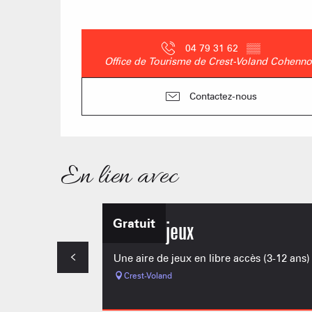
04 79 31 62
▒▒
Office de Tourisme de Crest-Voland Cohenno
Contactez-nous
En lien avec
Gratuit
Aire de jeux
Une aire de jeux en libre accès (3-12 ans)
Crest-Voland