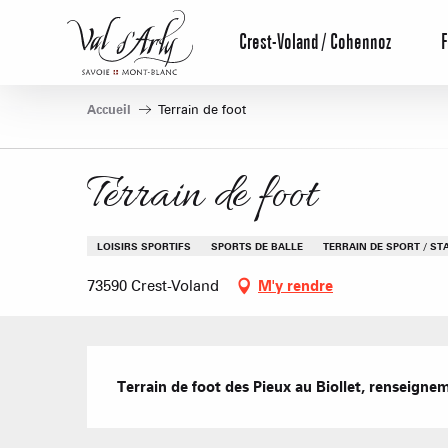
Aller
au
Crest-Voland / Cohennoz
F
contenu
principal
Accueil
Terrain de foot
Terrain de foot
LOISIRS SPORTIFS
SPORTS DE BALLE
TERRAIN DE SPORT / ST
73590 Crest-Voland
M'y rendre
Description
Terrain de foot des Pieux au Biollet, renseignem