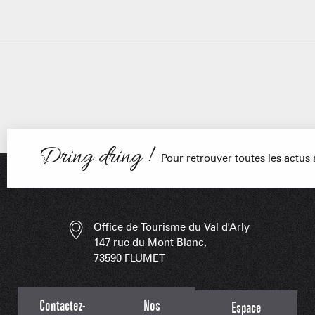
Dring dring !
Pour retrouver toutes les actu
PORTRAITS
NOS DOMAI
EN F
Office de Tourisme du Val d'Arly
147 rue du Mont Blanc,
LES APPLIS 
73590 FLUMET
Contactez-
Nos
Espace