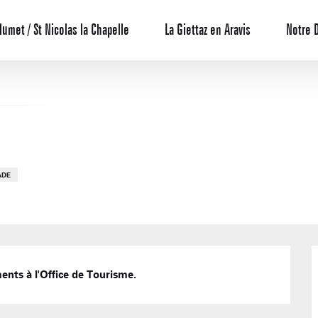
lumet / St Nicolas la Chapelle
La Giettaz en Aravis
Notre 
ADE
Centrale de 
Bons Plans 
Agenda
ents à l'Office de Tourisme.
Hôtels
Nos Gran
Appartement