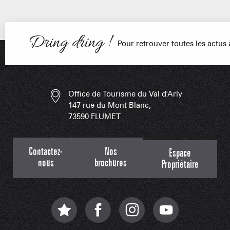
Dring dring !
PORTRAITS
NOS DOMAI
EN F
Pour retrouver toutes les actu
Office de Tourisme du Val d'Arly
LES APPLIS 
147 rue du Mont Blanc,
73590 FLUMET
Contactez-
Nos
Espace
nous
brochures
Propriétaire