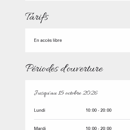
Tarifs
En accès libre
Périodes d'ouverture
Jusqu'au
15 octobre 2026
Du
1 juin 2026
au
15 octobre 2026
Lundi
10:00 - 20:00
Mardi
10:00 - 20:00