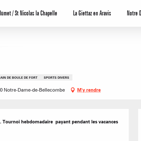
lumet / St Nicolas la Chapelle
La Giettaz en Aravis
Notre 
AIN DE BOULE DE FORT
SPORTS DIVERS
3590 Notre-Dame-de-Bellecombe
M'y rendre
Centrale de 
Bons Plans 
Agenda
us. Tournoi hebdomadaire  payant pendant les vacances 
Hôtels