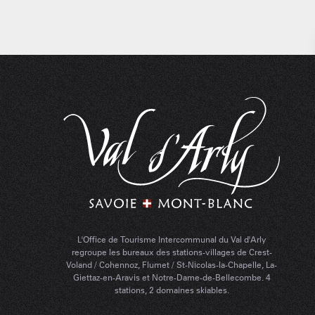
L'Office de Tourisme Intercommunal du Val d'Arly
regroupe les bureaux des stations-villages de Crest-
Voland / Cohennoz, Flumet / St-Nicolas-la-Chapelle, La-
Giettaz-en-Aravis et Notre-Dame-de-Bellecombe. 4
stations, 2 domaines skiables.