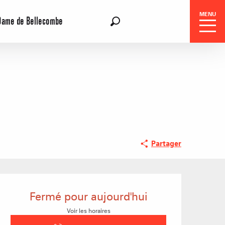
MENU
Dame de Bellecombe
FR
Recherche
Partager
Réservation
Séjours
Ouverture et coordon
Fermé pour aujourd'hui
Voir les horaires