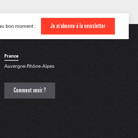
 MONTAGNARDS
NES SKIABLES
AMILLE
Je m'abonne à la newsletter
s au bon moment :
France
INDISPENSABLES
Auvergne-Rhône-Alpes
Comment venir ?