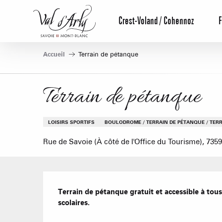
Aller
au
Crest-Voland / Cohennoz
F
contenu
principal
Accueil
Terrain de pétanque
Terrain de pétanque
LOISIRS SPORTIFS
BOULODROME / TERRAIN DE PÉTANQUE / TERR
Rue de Savoie (À côté de l'Office du Tourisme), 7
Description
Terrain de pétanque gratuit et accessible à to
scolaires.