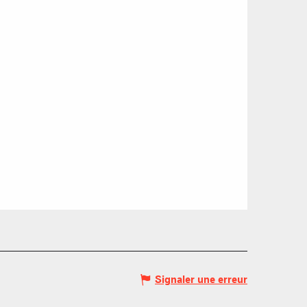
1/1
Autres
1/1
Remontées mécaniques
aration
réparation
Signaler une erreur