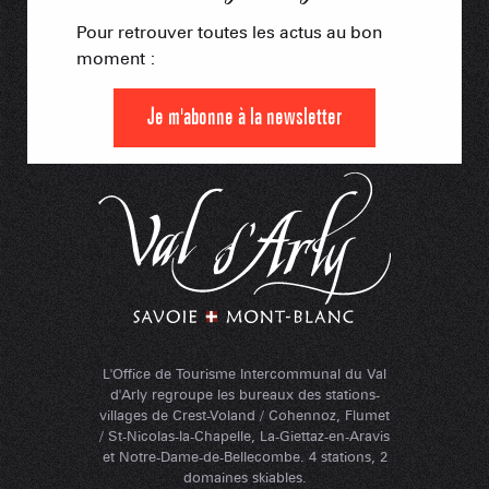
Pour retrouver toutes les actus au bon
moment :
Je m'abonne à la newsletter
L'Office de Tourisme Intercommunal du Val
d'Arly regroupe les bureaux des stations-
villages de Crest-Voland / Cohennoz, Flumet
/ St-Nicolas-la-Chapelle, La-Giettaz-en-Aravis
et Notre-Dame-de-Bellecombe. 4 stations, 2
domaines skiables.