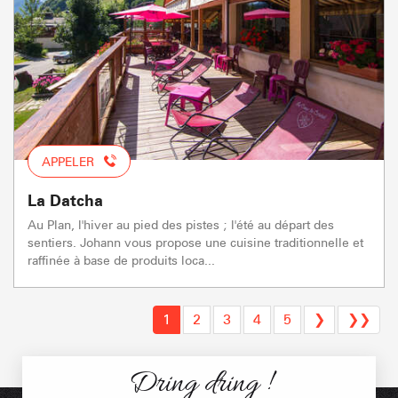
APPELER
La Datcha
Au Plan, l'hiver au pied des pistes ; l'été au départ des
sentiers. Johann vous propose une cuisine traditionnelle et
raffinée à base de produits loca...
1
2
3
4
5
❯
❯❯
Dring dring !