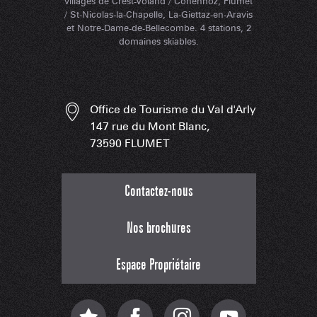
villages de Crest-Voland / Cohennoz, Flumet
/ St-Nicolas-la-Chapelle, La-Giettaz-en-Aravis
et Notre-Dame-de-Bellecombe. 4 stations, 2
domaines skiables.
Office de Tourisme du Val d'Arly
147 rue du Mont Blanc,
73590 FLUMET
Contactez-nous
Nos brochures
Espace Propriétaire