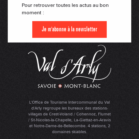
Pour retrouver toutes les actus au bon
moment :
Je m'abonne à la newsletter
L'Office de Tourisme Intercommunal du Val
d'Arly regroupe les bureaux des stations-
villages de Crest-Voland / Cohennoz, Flumet
/ St-Nicolas-la-Chapelle, La-Giettaz-en-Aravis
et Notre-Dame-de-Bellecombe. 4 stations, 2
domaines skiables.