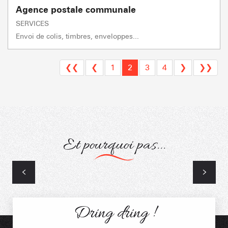
Agence postale communale
SERVICES
Envoi de colis, timbres, enveloppes...
❮❮
❮
1
2
3
4
❯
❯❯
Et pourquoi pas...
Services de Santé
Dring dring !