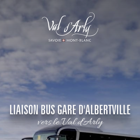
Aller
au
contenu
principal
LIAISON BUS GARE D'ALBERTVILLE
vers le Val d'Arly