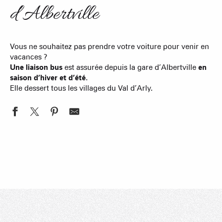
d’Albertville
Liaison BUS Albertville > Villages du Val
Vous ne souhaitez pas prendre votre voiture pour venir en
vacances ?
d'Arly
Une liaison bus
est assurée depuis la gare d’Albertville
en
saison d’hiver et d’été
.
Les Transports Région Arlysère vous transporte
Elle dessert tous les villages du Val d’Arly.
de la gare d'Albertville jusqu'à nous toute
l'année avec ses 2 lignes régulières (Ligne 23 et
Ligne 24).
Lire la suite
Pensez Navettes Natures
Tout l’été, un service de navettes GRATUITES fait la
liaison entre les stations du Val d’Arly. Du Col des
Aravis au Col des Saisies Navettes avec remorque
vélos !