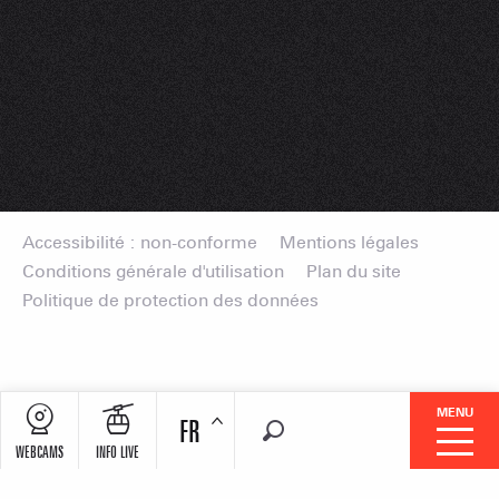
Accessibilité : non-conforme
Mentions légales
Conditions générale d'utilisation
Plan du site
Politique de protection des données
MENU
FR
Recherche
WEBCAMS
INFO LIVE