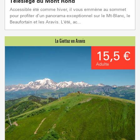
Télésiège du Mont Rond
Accessible été comme hiver, il vous emmène au sommet
pour profiter d’un panorama exceptionnel sur le Mt-Blanc, le
Beaufortain et les Aravis. L'été, ac...
15,5 €
Adulte