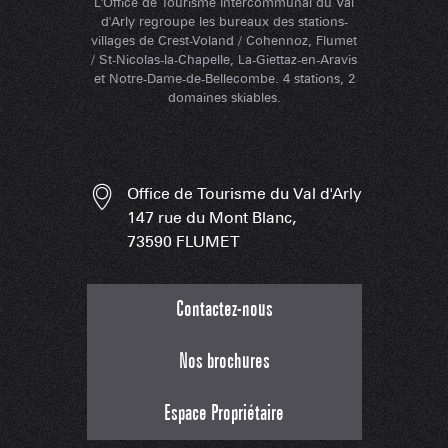
L'Office de Tourisme Intercommunal du Val
d'Arly regroupe les bureaux des stations-
villages de Crest-Voland / Cohennoz, Flumet
/ St-Nicolas-la-Chapelle, La-Giettaz-en-Aravis
et Notre-Dame-de-Bellecombe. 4 stations, 2
domaines skiables.
Office de Tourisme du Val d'Arly
147 rue du Mont Blanc,
73590 FLUMET
Contactez-nous
Nos brochures
Espace Propriétaire