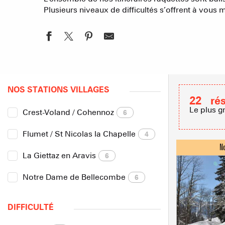
Plusieurs niveaux de difficultés s’offrent à vous
NOS STATIONS VILLAGES
22
ré
Le plus g
Crest-Voland / Cohennoz
6
Flumet / St Nicolas la Chapelle
4
La Giettaz en Aravis
6
Notre Dame de Bellecombe
6
DIFFICULTÉ