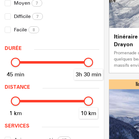
Moyen
7
Difficile
7
Facile
8
Itinérair
Drayon
DURÉE
Promenade de
quelques bea
massifs envi
45 min
3h 30 min
DISTANCE
1 km
10 km
SERVICES