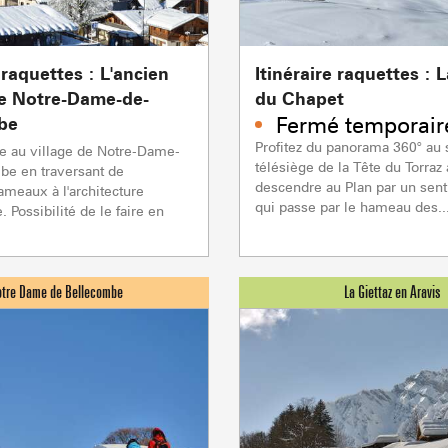
Flumet
TC BEAUREGARD
TC de la Logère
TSD Mont Rond
En p
En p
0/1
TSF RAVINE
En p
Remontées mécaniques
 raquettes : L'ancien
Itinéraire raquettes : 
e Notre-Dame-de-
du Chapet
Fermé temporai
be
CAISSE JAILLET(MEGEVE)
Mise à jour : 06 août 2026 - 16:55
Profitez du panorama 360° a
e au village de Notre-Dame-
télésiège de la Tête du Torraz
TS des Evettes
be en traversant de
descendre au Plan par un senti
PRODUCTEURS & 
meaux à l'architecture
qui passe par le hameau des..
e. Possibilité de le faire en