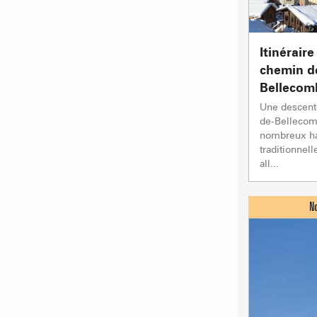
Itinéraire
chemin d
Bellecom
Une descent
de-Bellecom
nombreux ha
traditionnell
all...