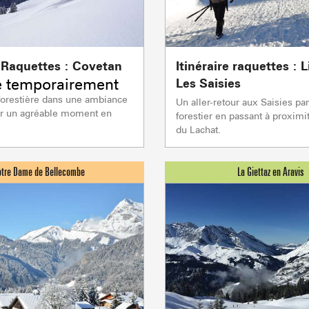
Flumet
- 1030m
e Raquettes : Covetan
Itinéraire raquettes : 
 temporairement
Les Saisies
orestière dans une ambiance
Un aller-retour aux Saisies par
LA GIETTA
r un agréable moment en
forestier en passant à proximi
REMONTÉES MÉCANIQUE
COMMERCES
SAVEU
du Lachat.
Atteindre
7
/8
PORTES DU MONT-BLANC Re
mécaniques
5/5
Remontées mécaniques
1/1
Autres