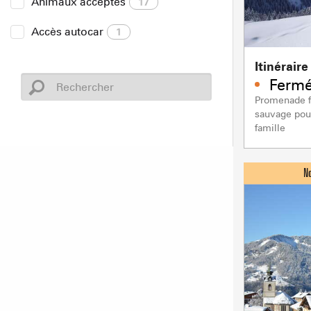
Animaux acceptés
17
Accès autocar
1
Itinérair
Fermé
Promenade f
sauvage pou
famille