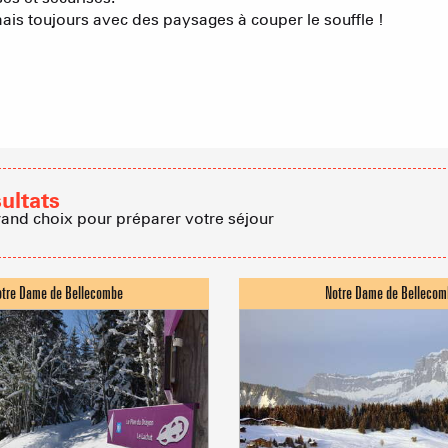
Cabanes dan
 mais toujours avec des paysages à couper le souffle !
Proposer
Accueil de 
Refuges et G
sultats
rand choix pour préparer votre séjour
Agences imm
Association