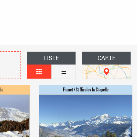
s les arbres
 un événement
Groupes
îtes d'étapes
LISTE
CARTE
obilières
 des loueurs en meublés