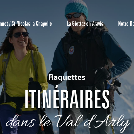
umet / St Nicolas la Chapelle
La Giettaz en Aravis
Notre D
Raquettes
ITINÉRAIRES
Centrale de 
dans le Val d'Arly
Bons Plans 
Agenda