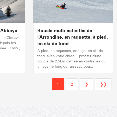
L'Abbaye
Boucle multi activités de
l'Arrondine, en raquette, à pied,
 La Giettaz
depuis les
en ski de fond
urée : 1h45 ;
A pied, en raquettes, en luge, en ski de
fond, avec votre chien… profitez d'une
boucle de 2.5km damée en contrebas du
village, le long du ruisseau pou...
1
2
❯
❯❯