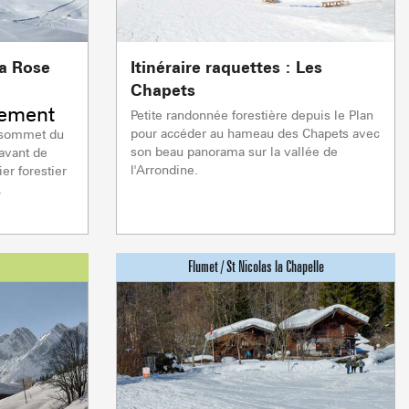
TC JAILLET
TSF GRANDE
réparation
réparation
Ouverte
Ouverte
TSF TETE TORRAZ
réparation
En préparation
La Rose
Itinéraire raquettes : Les
1/1
Autres
Chapets
rement
0/1
Petite randonnée forestière depuis le Plan
Remontées mécaniques
Ouverte
pour accéder au hameau des Chapets avec
u sommet du
son beau panorama sur la vallée de
 avant de
Fermée
l'Arrondine.
er forestier
VENTE À LA FERME
VISITES & PATR
.