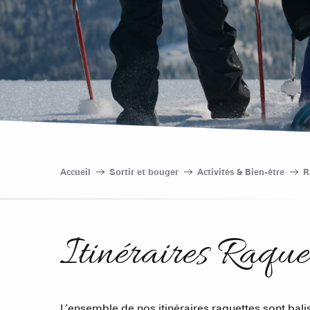
Accueil
Sortir et bouger
Activités & Bien-être
R
Itinéraires Raque
L’ensemble de nos itinéraires raquettes sont balis