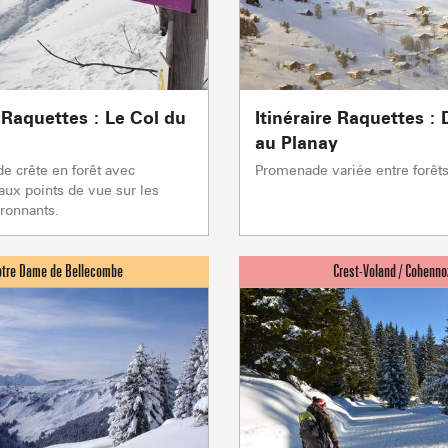
e Raquettes : Le Col du
Itinéraire Raquettes :
au Planay
ACTIVITÉS
 crête en forêt avec
Promenade variée entre forêts 
ux points de vue sur les
ronnants.
Sommet du Torraz
- 1930m
Sommet mont
Lachat
- 1650m
Val d Arly
sommet
- 2069m