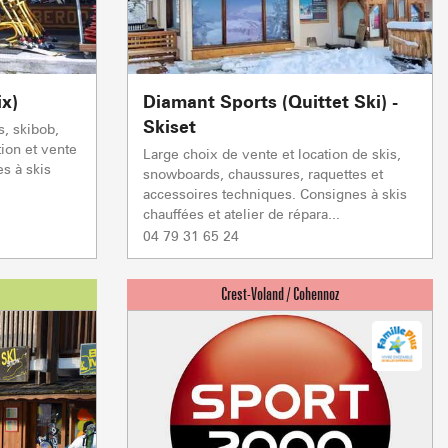
TC JAILLET
TSF GRANDE
réparation
réparation
Fermée
En préparation
TSF TETE TORRAZ
réparation
En préparation
1/1
Autres
ix)
Diamant Sports (Quittet Ski) -
0/1
Remontées mécaniques
Skiset
aration
s, skibob,
tion et vente
Large choix de vente et location de skis,
Fermée
s à skis
VENTE À LA FERME
VISITES & PATR
snowboards, chaussures, raquettes et
accessoires techniques. Consignes à skis
chauffées et atelier de répara...
04 79 31 65 24