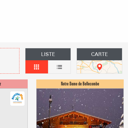
 un événement
Groupes
îtes d'étapes
LISTE
CARTE
obilières
 des loueurs en meublés