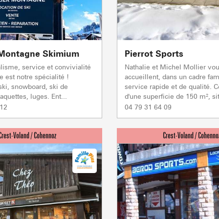
r Montagne Skimium
Pierrot Sports
lisme, service et convivialité
Nathalie et Michel Mollier vo
LA GIETTA
REMONTÉES MÉCANIQUE
 est notre spécialité !
accueillent, dans un cadre fam
COMMERCES
SAVEU
Atteindre
ski, snowboard, ski de
service rapide et de qualité. 
6
/8
quettes, luges. Ent...
d'une superficie de 150 m², sit
 12
04 79 31 64 09
PORTES DU MONT-BLANC Re
mécaniques
5/5
Remontées mécaniques
1/1
Autres