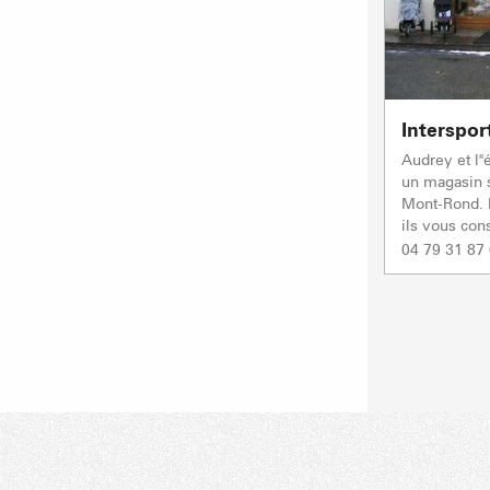
Interspo
Audrey et l'
un magasin s
Mont-Rond. P
ils vous cons
04 79 31 87