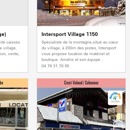
ge)
Intersport Village 1150
ité caisses
Spécialiste de la montagne,situé au cœur
 & BIEN-ÊTRE
BOIRE ET MAN
e village.
du village, à 200m des pistes, Intersport
En live
tion, vente,
vous propose location de matériel et
boutique. Amélie et son équipe...
04 79 31 70 95
MÉTÉO
ENNEIGEMENT
R
Hauteur
Hauteur
Hauteur
Hauteur
Matin
Matin
Matin
Matin
125 CM
190 CM
60 CM
0 CM
13°
15°
12°
16°
Qualité de la neige
Qualité de la neige
Qualité de la neige
Qualité de la neige