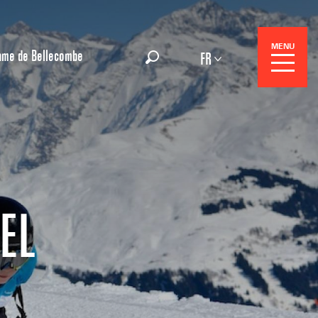
MENU
ame de Bellecombe
FR
Recherche
EL
Réservation
Séjours