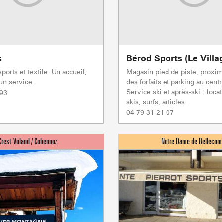
s
Bérod Sports (Le Villa
ports et textile. Un accueil,
Magasin pied de piste, proxim
ACTIVITÉS
un service.
des forfaits et parking au centr
Service ski et après-ski : loca
 93
skis, surfs, articles...
04 79 31 21 07
Sommet du Torraz
- 1930m
Sommet mont
Lachat
- 1650m
Val d Arly
sommet
- 2069m
Flumet
- 1030m