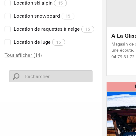
Location ski alpin
15
Location snowboard
15
Location de raquettes à neige
15
A La Glis
Location de luge
15
Magasin de s
une écoute, 
Tout afficher (14)
04 79 31 72