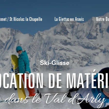
umet / St Nicolas la Chapelle
La Giettaz en Aravis
Notre D
Ski-Glisse
OCATION DE MATÉRI
Centrale de 
dans le Val d'Arly
Bons Plans 
Agenda