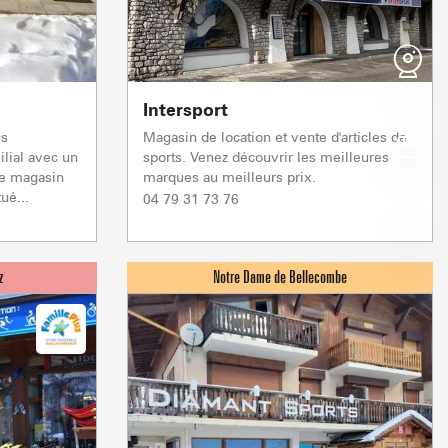
DE PRINTEMPS
DE PRINTEMPS
FRAICHE
HUMIDE
Après-midi
Après-midi
Après-midi
Après-midi
16°
19°
15°
26°
Intersport
us
Magasin de location et vente d'articles de
Z EN ARAVIS
NOTRE DAME DE BE
S
ilial avec un
sports. Venez découvrir les meilleures
 & SERVICES
RS D'ICI
SE DÉPLACE
W
 les sommets
Cœur de l'Espac
Ce magasin
marques au meilleurs prix.
NOS GRANDS EVÈ
ué...
04 79 31 73 76
montées
Crest Voland Cohennoz
ND 
1/1
0/
Remontées mécaniques
5/5
1/1
0/1
Remontées mécaniques
Remontées mécaniques
Remontées mécaniques