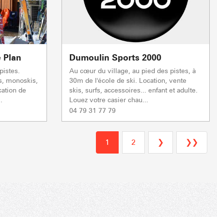
e Plan
Dumoulin Sports 2000
pistes.
Au cœur du village, au pied des pistes, à
ws, monoskis,
30m de l'école de ski. Location, vente
cation de
skis, surfs, accessoires... enfant et adulte.
.
Louez votre casier chau...
04 79 31 77 79
1
2
❯
❯❯