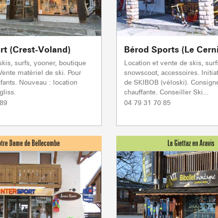
Flumet
TC BEAUREGARD
TC de la Logère
TSD Mont Rond
En p
En p
0/1
TSF RAVINE
En p
Remontées mécaniques
rt (Crest-Voland)
Bérod Sports (Le Cern
CAISSE
En
Mise à jour : 06 août 2026 - 21:10
prép
skis, surfs, yooner, boutique
Location et vente de skis, surf
JAILLET(MEGEVE)
Vente matériel de ski. Pour
snowscoot, accessoires. Initia
TS des Evettes
nfants. Nouveau : location
de SKIBOB (véloski). Consigne
PRODUCTEURS & 
gliss.
chauffante. Conseiller Ski...
 89
04 79 31 70 85