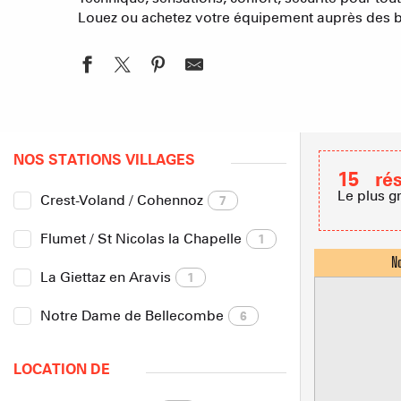
Louez ou achetez votre équipement auprès des bou
NOS STATIONS VILLAGES
15
ré
Le plus g
Crest-Voland / Cohennoz
7
Flumet / St Nicolas la Chapelle
1
La Giettaz en Aravis
1
Notre Dame de Bellecombe
6
LOCATION DE