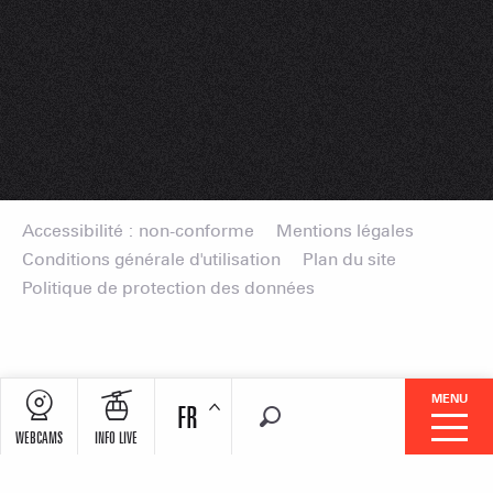
Accessibilité : non-conforme
Mentions légales
Conditions générale d'utilisation
Plan du site
Politique de protection des données
MENU
FR
Recherche
WEBCAMS
INFO LIVE