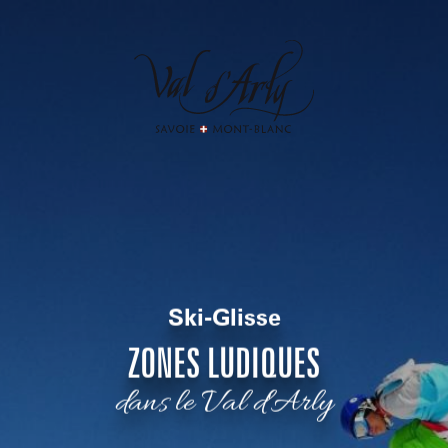
Aller
au
contenu
principal
Ski-Glisse
ZONES LUDIQUES
dans le Val d'Arly