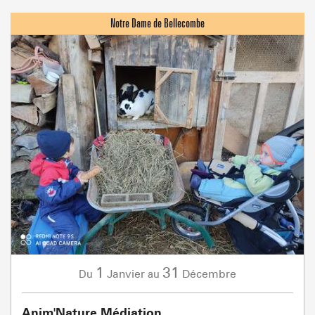
1
31
Janvier
Décembre
Du
au
Anim'Nature Médiation