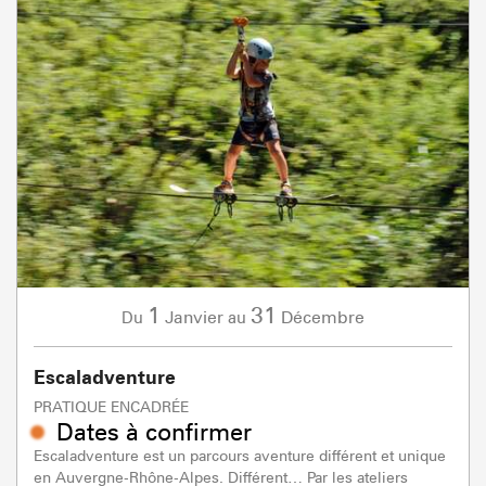
1
31
Janvier
Décembre
Du
au
Escaladventure
PRATIQUE ENCADRÉE
Dates à confirmer
Escaladventure est un parcours aventure différent et unique
en Auvergne-Rhône-Alpes. Différent… Par les ateliers