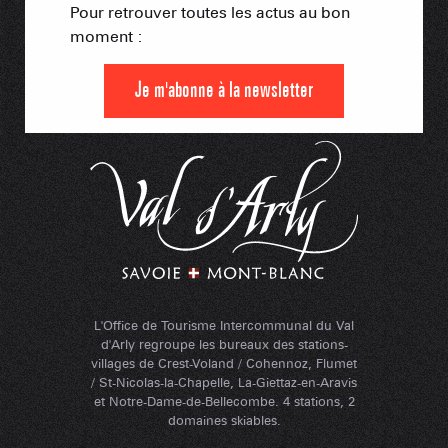
Pour retrouver toutes les actus au bon
moment :
Je m'abonne à la newsletter
L'Office de Tourisme Intercommunal du Val
d'Arly regroupe les bureaux des stations-
villages de Crest-Voland / Cohennoz, Flumet
/ St-Nicolas-la-Chapelle, La-Giettaz-en-Aravis
et Notre-Dame-de-Bellecombe. 4 stations, 2
domaines skiables.