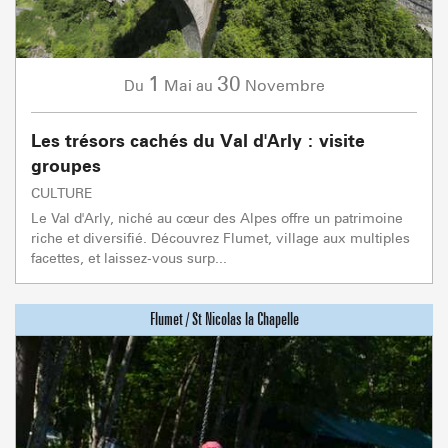
1
30
Mai
Novembre
Du
au
Les trésors cachés du Val d'Arly : visite
groupes
CULTURE
Le Val d'Arly, niché au cœur des Alpes offre un patrimoine
riche et diversifié. Découvrez Flumet, village aux multiples
facettes, et laissez-vous surp...