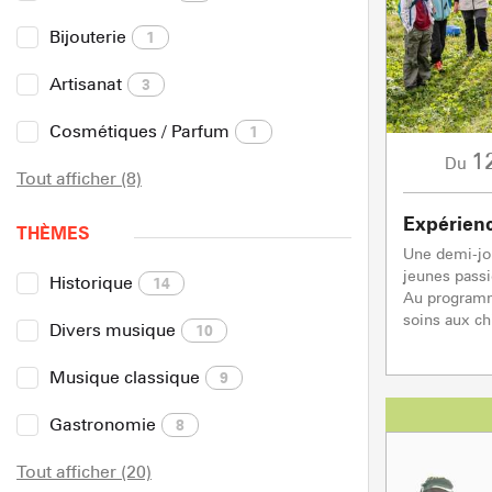
Bijouterie
1
Artisanat
3
Cosmétiques / Parfum
1
1
Du
Tout afficher (8)
Expérien
THÈMES
Une demi-jo
jeunes passi
Historique
14
Au programm
soins aux chi
Divers musique
10
Musique classique
9
Gastronomie
8
Tout afficher (20)