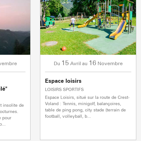
15
16
vembre
Avril
Novembre
Du
au
Espace loisirs
lé"
LOISIRS SPORTIFS
Espace Loisirs, situé sur la route de Crest-
Voland : Tennis, minigolf, balançoires,
t insolite de
table de ping pong, city stade (terrain de
octurnes.
football, volleyball, b...
e pour
...