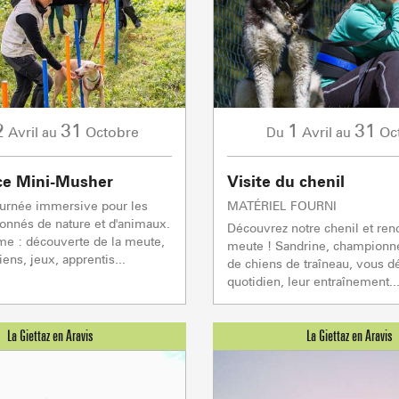
mécaniques
5/5
Remontées mécaniques
1/1
Autres
2
31
1
31
Avril
Octobre
Avril
Oc
au
Du
au
Flumet
TC BEAUREGARD
TC de la Logère
TSD Mont Rond
En p
En p
0/1
TSF RAVINE
En p
Remontées mécaniques
ce Mini-Musher
Visite du chenil
urnée immersive pour les
MATÉRIEL FOURNI
onnés de nature et d'animaux.
Découvrez notre chenil et ren
CAISSE JAILLET(MEGEVE)
e : découverte de la meute,
meute ! Sandrine, champion
Mise à jour : 06 août 2026 - 17:55
ens, jeux, apprentis...
de chiens de traîneau, vous dé
TS des Evettes
quotidien, leur entraînement..
PRODUCTEURS & 