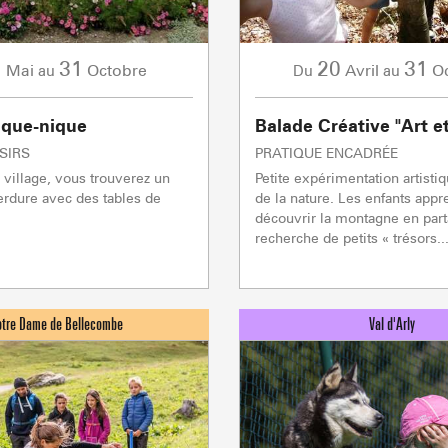
Sommet mont
Lachat
- 1650m
1
31
20
31
Mai
Octobre
Avril
O
au
Du
au
Val d Arly
sommet
- 2069m
ique-nique
Balade Créative "Art e
Flumet
- 1030m
SIRS
PRATIQUE ENCADRÉE
u village, vous trouverez un
Petite expérimentation artisti
rdure avec des tables de
de la nature. Les enfants appr
découvrir la montagne en parta
recherche de petits « trésors..
LA GIETTA
REMONTÉES MÉCANIQUE
COMMERCES
SAVEU
Atteindre
6
/8
PORTES DU MONT-BLANC Re