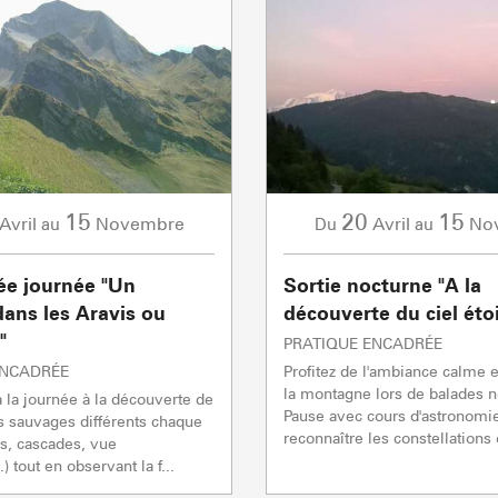
15
20
15
Avril
Novembre
Avril
No
au
Du
au
e journée "Un
Sortie nocturne "A la
ans les Aravis ou
découverte du ciel étoi
"
PRATIQUE ENCADRÉE
ENCADRÉE
Profitez de l'ambiance calme e
la montagne lors de balades n
la journée à la découverte de
Pause avec cours d'astronomi
is sauvages différents chaque
reconnaître les constellations o
s, cascades, vue
) tout en observant la f...