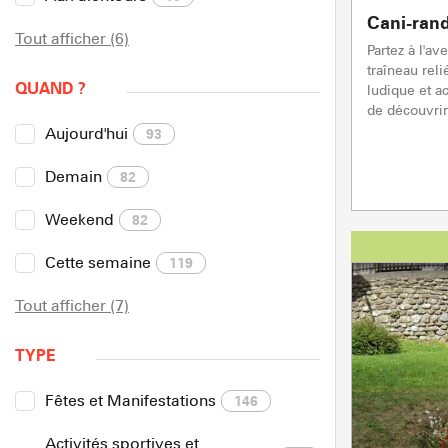
Cani-ran
Tout afficher (6)
Partez à l'a
traîneau reli
QUAND ?
ludique et a
de découvrir
Aujourd'hui
93
Demain
82
Weekend
82
Cette semaine
119
Tout afficher (7)
TYPE
Fêtes et Manifestations
146
Activités sportives et