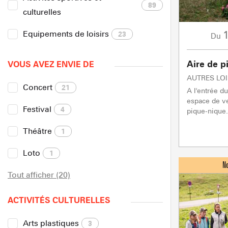
89
culturelles
Equipements de loisirs
23
Du
Aire de p
VOUS AVEZ ENVIE DE
AUTRES LOI
Concert
21
A l'entrée d
espace de ve
Festival
4
pique-nique.
Théâtre
1
Loto
1
Tout afficher (20)
ACTIVITÉS CULTURELLES
Arts plastiques
3