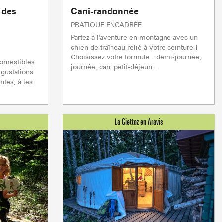
 des loueurs en meublés
 des
Cani-randonnée
PRATIQUE ENCADRÉE
Partez à l'aventure en montagne avec un
chien de traîneau relié à votre ceinture !
Choisissez votre formule : demi-journée,
comestibles
journée, cani petit-déjeun...
égustations.
ntes, à les
 & BIEN-ÊTRE
BOIRE ET MAN
En live
MÉTÉO
ENNEIGEMENT
R