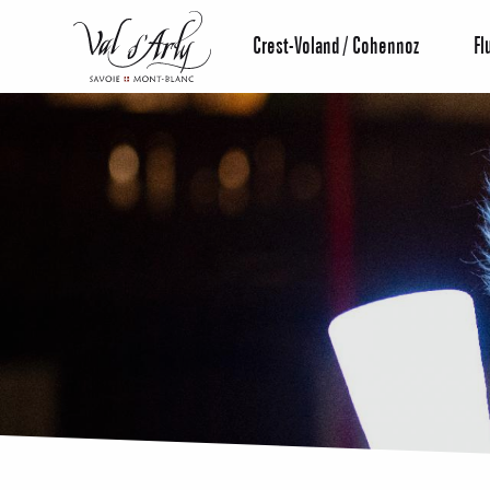
Aller
au
Crest-Voland / Cohennoz
Fl
contenu
principal