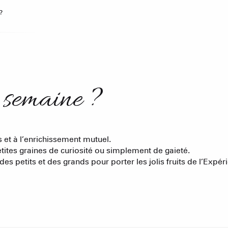
Agenda
?
Hôtels
e semaine ?
Nos Gran
Appartement
et à l’enrichissement mutuel.
etites graines de curiosité ou simplement de gaieté.
Résidences 
es petits et des grands pour porter les jolis fruits de l’Expér
CREST-VOLA
EN F
La Statio
Les hebdos 
Chambres d'