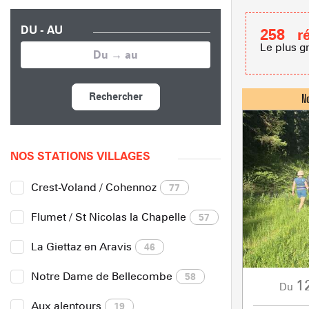
DU - AU
258
r
Le plus g
Rechercher
NOS STATIONS VILLAGES
Crest-Voland / Cohennoz
77
Flumet / St Nicolas la Chapelle
57
La Giettaz en Aravis
46
Notre Dame de Bellecombe
58
1
Du
Aux alentours
19