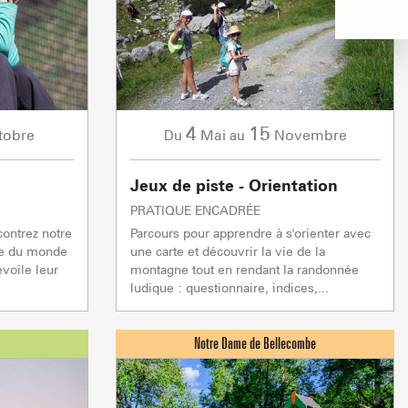
Crest Voland Cohennoz
ND 
1/1
0/
Remontées mécaniques
5/5
1/1
0/1
Remontées mécaniques
Remontées mécaniques
Remontées mécaniques
4
15
tobre
Mai
Novembre
Du
au
TC JAILLET
TSF GRANDE
réparation
réparation
Fermée
En préparation
TSF TETE TORRAZ
réparation
En préparation
Jeux de piste - Orientation
1/1
Autres
PRATIQUE ENCADRÉE
contrez notre
Parcours pour apprendre à s'orienter avec
0/1
Remontées mécaniques
Ouverte
ne du monde
une carte et découvrir la vie de la
voile leur
montagne tout en rendant la randonnée
Fermée
.
ludique : questionnaire, indices,...
VENTE À LA FERME
VISITES & PATR