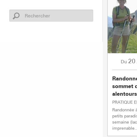
20
Du
Randonné
sommet d
alentours
PRATIQUE 
Randonnée à 
petits parad
semaine (lac
imprenable...