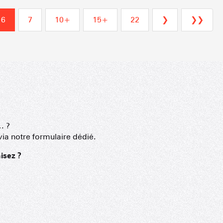
6
7
10+
15+
22
❯
❯❯
… ?
via notre formulaire dédié.
 MONTAGNARDS
NES SKIABLES
AMILLE
isez ?