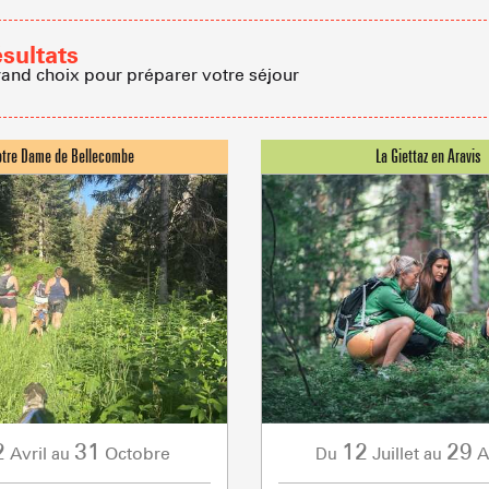
ésultats
Cabanes dan
rand choix pour préparer votre séjour
Proposer
Accueil de 
Refuges et G
Agences imm
2
31
12
29
Avril
Octobre
Juillet
A
au
Du
au