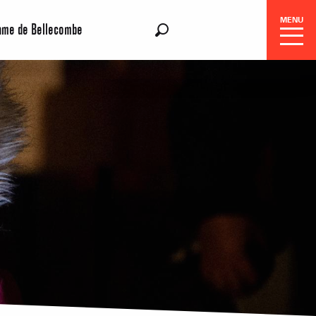
MENU
ame de Bellecombe
FR
Recherche
Réservation
Séjours