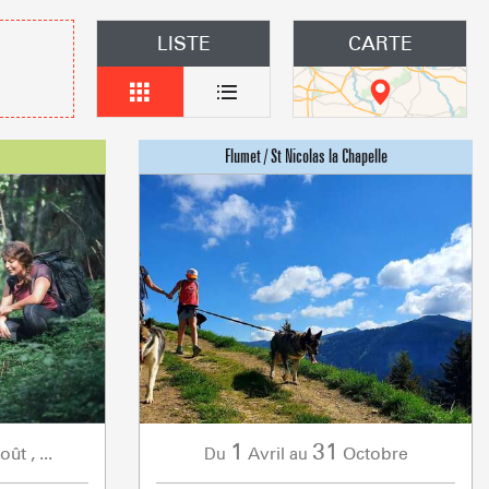
LISTE
CARTE
s les arbres
 un événement
Groupes
îtes d'étapes
obilières
1
31
oût
,
...
Avril
Octobre
Du
au