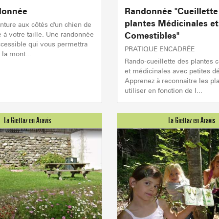
Association
donnée
Randonnée "Cueillette
plantes Médicinales et
venture aux côtés d'un chien de
é à votre taille. Une randonnée
Comestibles"
ccessible qui vous permettra
PRATIQUE ENCADRÉE
 la mont...
Rando-cueillette des plantes 
et médicinales avec petites d
Apprenez à reconnaitre les pla
utiliser en fonction de l...
ACTIVITÉS
Sommet du Torraz
- 1930m