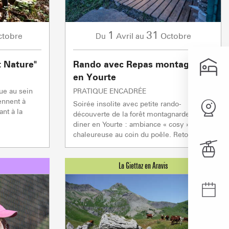
1
31
ctobre
Avril
Octobre
Du
au
Hauteur
Hauteur
Hauteur
Hauteur
Matin
Matin
Matin
Matin
125 CM
190 CM
60 CM
0 CM
13°
15°
12°
16°
t Nature"
Rando avec Repas montagnard
Qualité de la neige
Qualité de la neige
Qualité de la neige
Qualité de la neige
en Yourte
DE PRINTEMPS
DE PRINTEMPS
FRAICHE
HUMIDE
que au sein
PRATIQUE ENCADRÉE
Après-midi
Après-midi
Après-midi
Après-midi
ennent à
Soirée insolite avec petite rando-
16°
19°
15°
26°
nt à la
découverte de la forêt montagnarde, puis
.
diner en Yourte : ambiance « cosy » et
chaleureuse au coin du poêle. Retour...
Z EN ARAVIS
NOTRE DAME DE BE
S
 & SERVICES
RS D'ICI
SE DÉPLACE
W
 les sommets
Cœur de l'Espac
NOS GRANDS EVÈ
montées