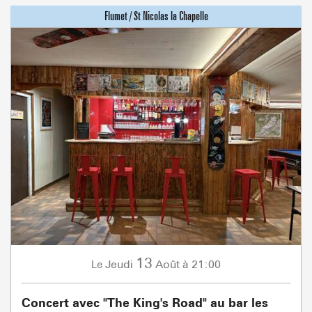
13
Jeudi
Août
à 21:00
Le
Concert avec "The King's Road" au bar les