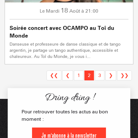
18
Mardi
Août
à 21:00
Le
Soirée concert avec OCAMPO au Toî du
Monde
Danseuse et professeure de danse classique et de tango
argentin, je partage un tango authentique, accessible et
chaleureux. Au Toî du Monde, je vous i...
❮❮
❮
1
2
3
❯
❯❯
Dring dring !
Pour retrouver toutes les actus au bon
moment :
Je m'abonne à la newsletter