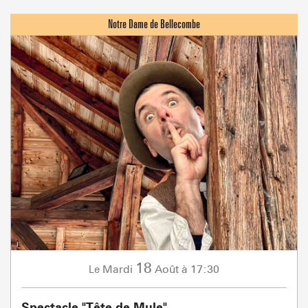
18
Mardi
Août
à 17:30
Le
Spectacle "Tête de Mule"