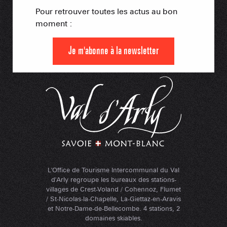
Pour retrouver toutes les actus au bon
moment :
Je m'abonne à la newsletter
L'Office de Tourisme Intercommunal du Val
d'Arly regroupe les bureaux des stations-
villages de Crest-Voland / Cohennoz, Flumet
/ St-Nicolas-la-Chapelle, La-Giettaz-en-Aravis
et Notre-Dame-de-Bellecombe. 4 stations, 2
domaines skiables.