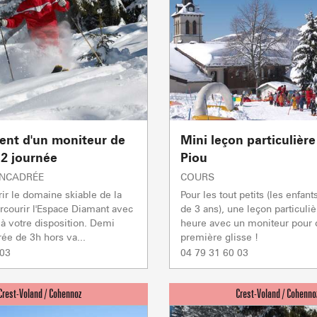
1/1
Autres
Flumet
TC BEAUREGARD
TC de la Logère
TSD Mont Rond
En p
En p
En p
0/1
TSF RAVINE
En p
Remontées mécaniques
nt d'un moniteur de
Mini leçon particulière
CAISSE
En
Mise à jour : 06 août 2026 - 07:58
prép
JAILLET(MEGEVE)
/2 journée
Piou
TS des Evettes
ENCADRÉE
COURS
ir le domaine skiable de la
Pour les tout petits (les enfan
PRODUCTEURS & 
arcourir l'Espace Diamant avec
de 3 ans), une leçon particuliè
à votre disposition. Demi
heure avec un moniteur pour d
rée de 3h hors va...
première glisse !
 03
04 79 31 60 03