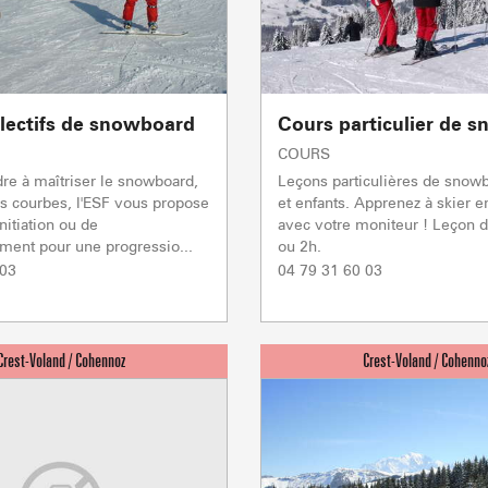
lectifs de snowboard
Cours particulier de 
COURS
re à maîtriser le snowboard,
Leçons particulières de snow
les courbes, l'ESF vous propose
et enfants. Apprenez à skier en
nitiation ou de
avec votre moniteur ! Leçon 
ACTIVITÉS
ment pour une progressio...
ou 2h.
 03
04 79 31 60 03
Sommet du Torraz
- 1930m
Sommet mont
Lachat
- 1650m