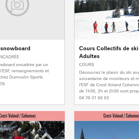
Val d Arly
sommet
- 2069m
Flumet
- 1030m
n snowboard
Cours Collectifs de sk
Adultes
ENCADRÉE
nowboard encadrée par un
COURS
LA GIETTA
l'ESF, renseignements et
Découvrez le plaisir du ski av
REMONTÉES MÉCANIQUE
COMMERCES
SAVEU
 chez Dumoulin Sports.
soixantaine de moniteurs et m
Atteindre
7
/8
 79
l'ESF de Crest Voland Cohenn
de 1h30, 2h et 2h30 sont propo
04 79 31 60 03
PORTES DU MONT-BLANC Re
mécaniques
5/5
Remontées mécaniques