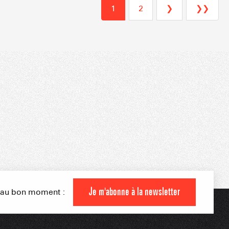
1
2
❯
❯❯
 MONTAGNARDS
NES SKIABLES
AMILLE
est Voland Cohennoz
Forfaits de ski
INDISPENSABLES
Je m'abonne à la newsletter
s au bon moment :