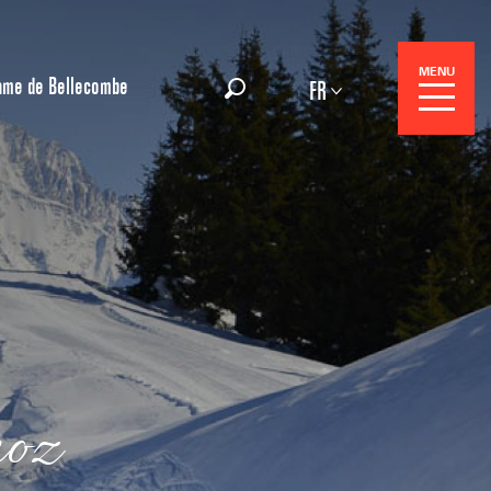
MENU
ame de Bellecombe
FR
Recherche
Réservation
noz
Séjours