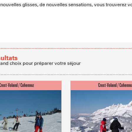
e nouvelles glisses, de nouvelles sensations, vous trouverez
Cabanes dan
Proposer
Accueil de 
sultats
rand choix pour préparer votre séjour
Refuges et G
Agences imm
Association