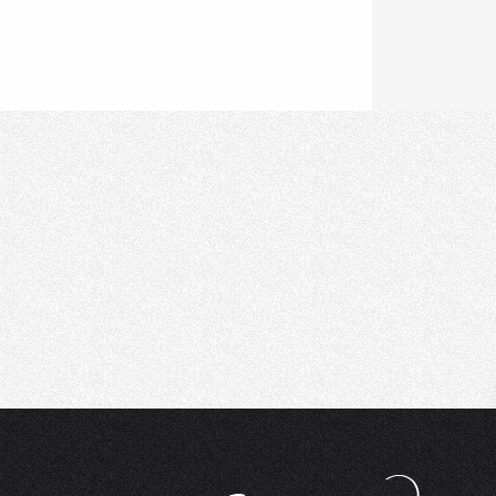
Ski-Glisse
Location de matér