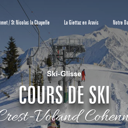
umet / St Nicolas la Chapelle
La Giettaz en Aravis
Notre D
Ski-Glisse
COURS DE SKI
Centrale de 
Crest-Voland Cohen
Bons Plans 