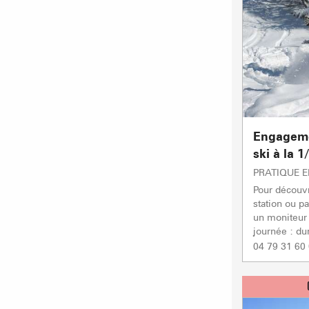
Engageme
ski à la 1
PRATIQUE 
Pour découvr
station ou p
un moniteur 
journée : du
04 79 31 60