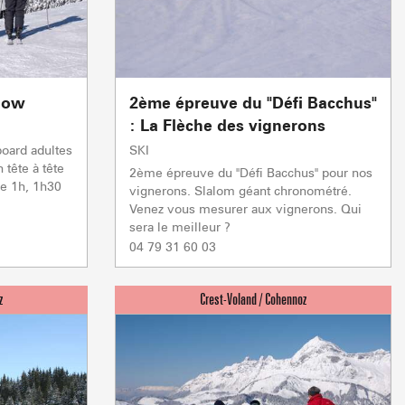
snow
2ème épreuve du "Défi Bacchus"
: La Flèche des vignerons
board adultes
SKI
 tête à tête
2ème épreuve du "Défi Bacchus" pour nos
de 1h, 1h30
vignerons. Slalom géant chronométré.
 & BIEN-ÊTRE
BOIRE ET MAN
Venez vous mesurer aux vignerons. Qui
sera le meilleur ?
En live
04 79 31 60 03
MÉTÉO
ENNEIGEMENT
R