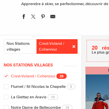
Apprendre à skier, se perfectionner, découvrir d
Nos Stations
Crest-Voland /
20
ré
villages
Cohennoz
Le plus g
NOS STATIONS VILLAGES
Crest-Voland / Cohennoz
20
Flumet / St Nicolas la Chapelle
5
La Giettaz en Aravis
10
Notre Dame de Bellecombe
19