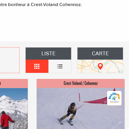
 votre bonheur à Crest-Voland Cohennoz.
s les arbres
 un événement
Groupes
LISTE
CARTE
îtes d'étapes
obilières
 des loueurs en meublés