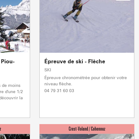
5/5
1/1
1/1
Remontées mécaniques
Remontées mécaniques
Remontées mécaniques
TC JAILLET
TSF GRANDE
réparation
réparation
réparation
En préparation
TSF TETE TORRAZ
réparation
En préparation
1/1
Autres
0/1
 Piou-
Épreuve de ski - Flèche
Remontées mécaniques
aration
SKI
Fermée
Épreuve chronométrée pour obtenir votre
niveau flèche.
ts de moins
VENTE À LA FERME
VISITES & PATR
04 79 31 60 03
re d'une 1/2
écouvrir la