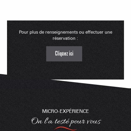
Pour plus de renseignements ou effectuer une
réservation :
Cliquez ici
LA GIETTAZ EN ARAVIS
Balade gourmande
dans les alpages
MICRO-EXPÉRIENCE
On l'a testé pour vous
Lire la suite