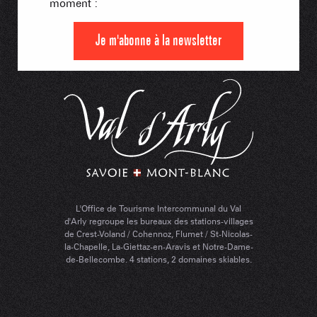
moment :
Je m'abonne à la newsletter
L'Office de Tourisme Intercommunal du Val
d'Arly regroupe les bureaux des stations-villages
de Crest-Voland / Cohennoz, Flumet / St-Nicolas-
la-Chapelle, La-Giettaz-en-Aravis et Notre-Dame-
de-Bellecombe. 4 stations, 2 domaines skiables.