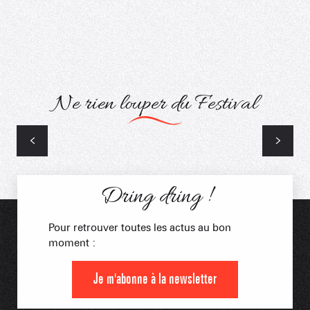
Lundi 21 juillet
à Notre Dame de Bellecombe
Ne rien louper du Festival
Dring dring !
Pour retrouver toutes les actus au bon
moment :
Je m'abonne à la newsletter