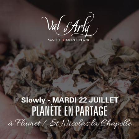
Aller
au
contenu
principal
Slowly - MARDI 22 JUILLET
PLANÈTE EN PARTAGE
à Flumet / St Nicolas la Chapelle