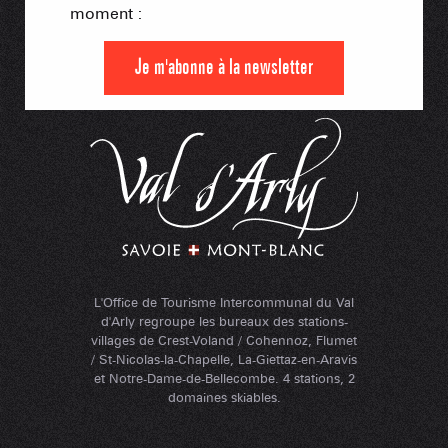
moment :
Je m'abonne à la newsletter
L'Office de Tourisme Intercommunal du Val
d'Arly regroupe les bureaux des stations-
villages de Crest-Voland / Cohennoz, Flumet
/ St-Nicolas-la-Chapelle, La-Giettaz-en-Aravis
et Notre-Dame-de-Bellecombe. 4 stations, 2
domaines skiables.