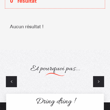
0
résultat
Aucun résultat !
Et pourquoi pas...
Cours de Ski
Dring dring !