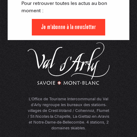
Pour retrouver toutes les actus au bon
moment :
Je m'abonne à la newsletter
L'Office de Tourisme Intercommunal du Val
d'Arly regroupe les bureaux des stations-
villages de Crest-Voland / Cohennoz, Flumet
/ St-Nicolas-la-Chapelle, La-Giettaz-en-Aravis
et Notre-Dame-de-Bellecombe. 4 stations, 2
domaines skiables.