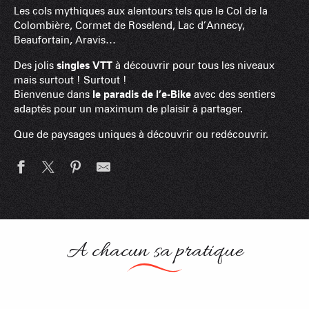
Les cols mythiques aux alentours tels que le Col de la
Colombière, Cormet de Roselend, Lac d’Annecy,
Beaufortain, Aravis…
Des jolis
singles VTT
à découvrir pour tous les niveaux
mais surtout ! Surtout !
Bienvenue dans
le paradis de l’e-Bike
avec des sentiers
adaptés pour un maximum de plaisir à partager.
Que de paysages uniques à découvrir ou redécouvrir.
Itinéraires VTT
A chacun sa pratique
Nos itinéraires Cyclo
VTT électrique – VTTAE – Ebike
Trottinette tout terrain