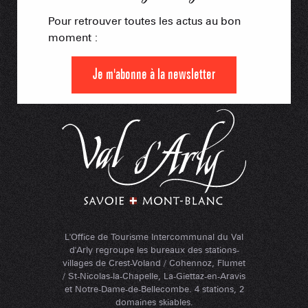
Pour retrouver toutes les actus au bon
moment :
Je m'abonne à la newsletter
L'Office de Tourisme Intercommunal du Val
d'Arly regroupe les bureaux des stations-
villages de Crest-Voland / Cohennoz, Flumet
/ St-Nicolas-la-Chapelle, La-Giettaz-en-Aravis
et Notre-Dame-de-Bellecombe. 4 stations, 2
domaines skiables.