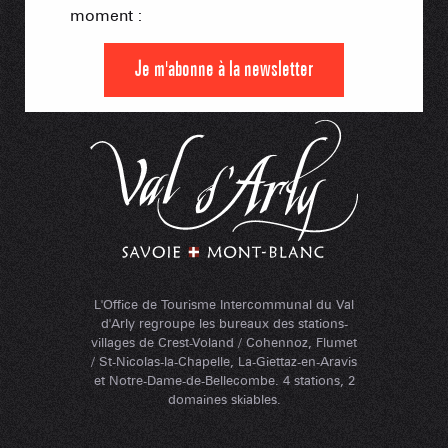
moment :
Je m'abonne à la newsletter
L'Office de Tourisme Intercommunal du Val
d'Arly regroupe les bureaux des stations-
villages de Crest-Voland / Cohennoz, Flumet
/ St-Nicolas-la-Chapelle, La-Giettaz-en-Aravis
et Notre-Dame-de-Bellecombe. 4 stations, 2
domaines skiables.