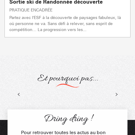
Sortie ski de Randonnée découverte
PRATIQUE ENCADRÉE
Partez avec l'ESF à la découverte de paysages fabuleux, là
où personne ne va. Sans défi à relever, sans esprit de
compétition… La progression vers les...
Et pourquoi pas...
Ski-Glisse
Ski de Randonnée
Dring dring !
Pour retrouver toutes les actus au bon