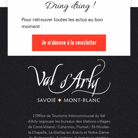
Dring dring !
Pour retrouver toutes les actus au bon
moment :
Je m'abonne à la newsletter
L'Office de Tourisme Intercommunal du Val
d'Arly regroupe les bureaux des stations-villages
de Crest-Voland / Cohennoz, Flumet / St-Nicolas-
la-Chapelle, La-Giettaz-en-Aravis et Notre-Dame-
de-Bellecombe. 4 stations, 2 domaines skiables.