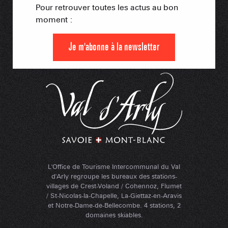
Pour retrouver toutes les actus au bon
moment :
Je m'abonne à la newsletter
L'Office de Tourisme Intercommunal du Val
d'Arly regroupe les bureaux des stations-
villages de Crest-Voland / Cohennoz, Flumet
/ St-Nicolas-la-Chapelle, La-Giettaz-en-Aravis
et Notre-Dame-de-Bellecombe. 4 stations, 2
domaines skiables.