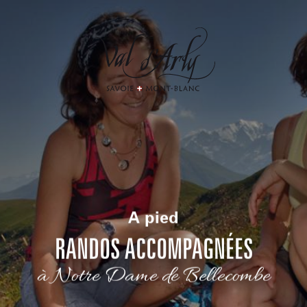
Aller
au
contenu
principal
A pied
RANDOS ACCOMPAGNÉES
à Notre Dame de Bellecombe