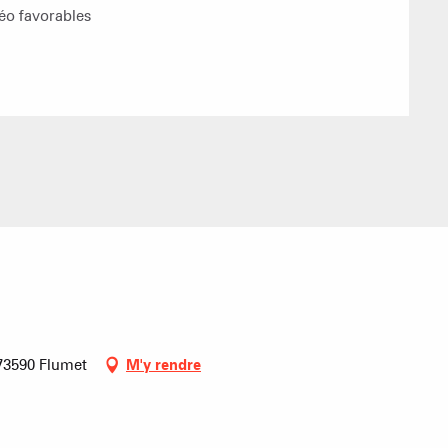
Mise à jour : 04 août 2026 - 00:13
prép
JAILLET(MEGEVE)
éo favorables
TS des Evettes
En p
PRODUCTEURS & 
 73590 Flumet
M'y rendre