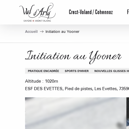
Aller
au
Crest-Voland / Cohennoz
F
contenu
principal
Accueil
Initiation au Yooner
Initiation au Yooner
PRATIQUE ENCADRÉE
SPORTS D'HIVER
NOUVELLES GLISSES H
Altitude : 1020m
ESF DES EVETTES, Pied de pistes, Les Evettes, 7359