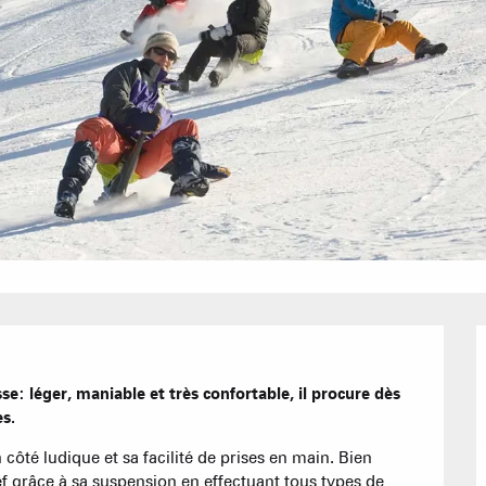
Bons Plans 
Agenda
Hôtels
Nos Gran
Appartement
Résidences 
sse: léger, maniable et très confortable, il procure dès 
CREST-VOLA
s.
EN F
La Statio
ôté ludique et sa facilité de prises en main. Bien 
Les hebdos 
ief grâce à sa suspension en effectuant tous types de 