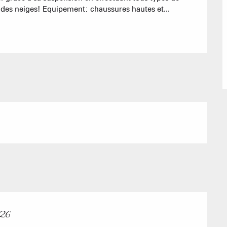
Chambres d'
g des neiges! Equipement: chaussures hautes et...
Cabanes dan
Proposer
Accueil de 
Refuges et G
026