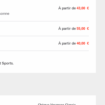
Agences imm
À partir de
43,00 €
rsonne
À partir de
55,00 €
Association
À partir de
40,00 €
.
 Sports.
ACTIVITÉS
Chèque-Vacances Classic