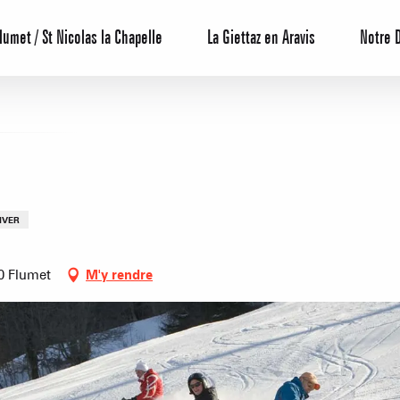
lumet / St Nicolas la Chapelle
La Giettaz en Aravis
Notre 
IVER
0 Flumet
M'y rendre
Centrale de 