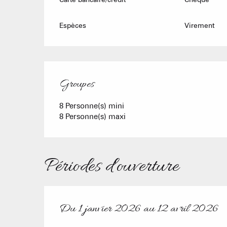
Espèces
Virement
Groupes
Groupes
8 Personne(s) mini
8 Personne(s) maxi
Périodes d'ouverture
Du
1 janvier 2026
au
12 avril 2026
Du
1 janvier 2026
au
12 avril 2026