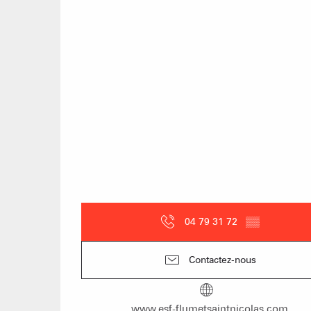
04 79 31 72
▒▒
Contactez-nous
www.esf-flumetsaintnicolas.com