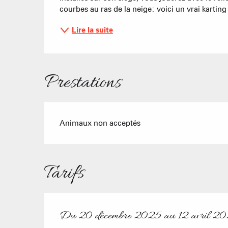
courbes au ras de la neige: voici un vrai kartin
Lire la suite
Prestations
Animaux non acceptés
Tarifs
Du
20 décembre 2025
au
12 avril 2
Du
20 décembre 2025
au
12 avril 2026