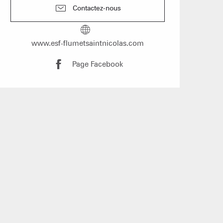
Contactez-nous
hôtes
www.esf-flumetsaintnicolas.com
s les arbres
Page Facebook
 un événement
Groupes
îtes d'étapes