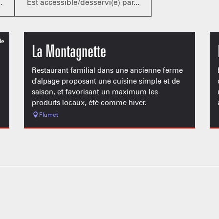
.
Est accessible/desservi(e) par...
le
La Montagnette
Restaurant familial dans une ancienne ferme
d'alpage proposant une cuisine simple et de
saison, et favorisant un maximum les
produits locaux, été comme hiver.
Flumet
PORTRAITS
NOS DOMAI
EN F