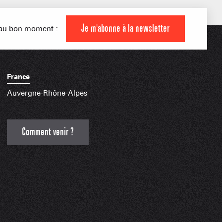
Je m'abonne à la newsletter
s au bon moment :
INDISPENSABLES
France
Auvergne-Rhône-Alpes
Comment venir ?