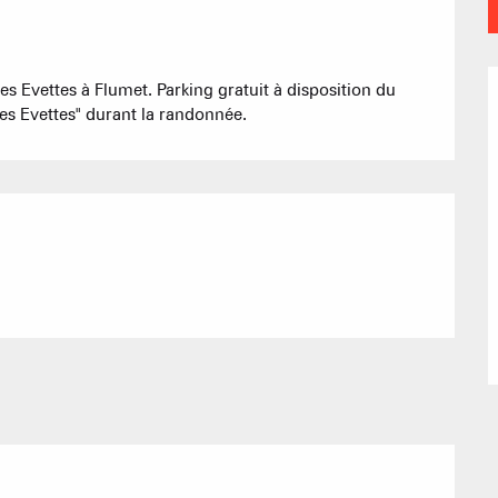
Refuges et G
es Evettes à Flumet. Parking gratuit à disposition du 
Agences imm
des Evettes" durant la randonnée.
Association
ACTIVITÉS
Sommet du Torraz
- 1930m