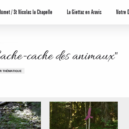
lumet / St Nicolas la Chapelle
La Giettaz en Aravis
Notre 
Cache-cache des animaux"
ER THÉMATIQUE
Centrale de 
Bons Plans 
Agenda