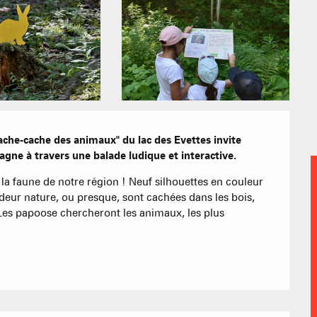
Hôtels
Nos Gran
Appartement
Résidences 
CREST-VOLA
EN F
ache-cache des animaux" du lac des Evettes invite 
La Statio
Les hebdos 
agne à travers une balade ludique et interactive.
Chambres d'
a faune de notre région ! Neuf silhouettes en couleur 
ur nature, ou presque, sont cachées dans les bois, 
Les papoose chercheront les animaux, les plus 
Cabanes dan
Proposer
Accueil de 