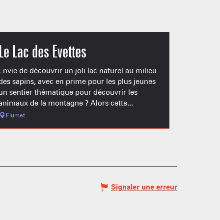
Le Lac des Evettes
Envie de découvrir un joli lac naturel au milieu
des sapins, avec en prime pour les plus jeunes
un sentier thématique pour découvrir les
animaux de la montagne ? Alors cette...
Flumet
Signaler une erreur
 MONTAGNARDS
NES SKIABLES
AMILLE