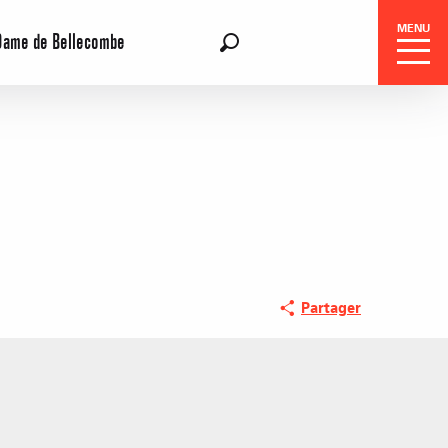
MENU
Dame de Bellecombe
FR
Recherche
Réservation
Partager
Séjours