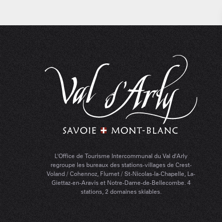
L'Office de Tourisme Intercommunal du Val d'Arly
regroupe les bureaux des stations-villages de Crest-
Voland / Cohennoz, Flumet / St-Nicolas-la-Chapelle, La-
Giettaz-en-Aravis et Notre-Dame-de-Bellecombe. 4
stations, 2 domaines skiables.