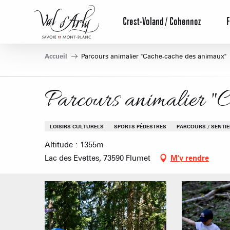
Aller
au
Crest-Voland / Cohennoz
F
contenu
principal
Accueil
Parcours animalier "Cache-cache des animaux"
Parcours animalier "
LOISIRS CULTURELS
SPORTS PÉDESTRES
PARCOURS / SENTI
Altitude : 1355m
Lac des Evettes, 73590 Flumet
M'y rendre