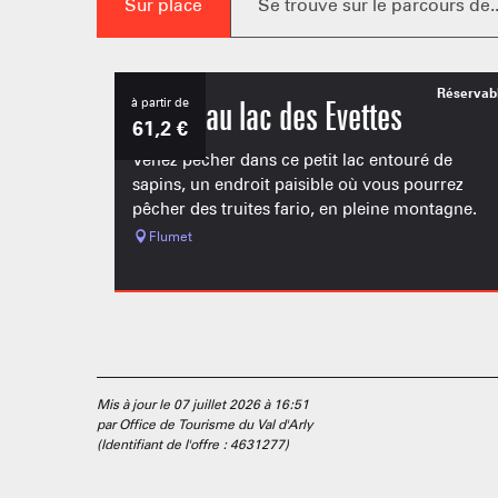
Sur place
Se trouve sur le parcours de..
Réservab
à partir de
Pêche au lac des Evettes
61,2
€
Venez pêcher dans ce petit lac entouré de
sapins, un endroit paisible où vous pourrez
pêcher des truites fario, en pleine montagne.
Flumet
Mis à jour le 07 juillet 2026 à 16:51
par Office de Tourisme du Val d'Arly
(Identifiant de l'offre :
4631277
)