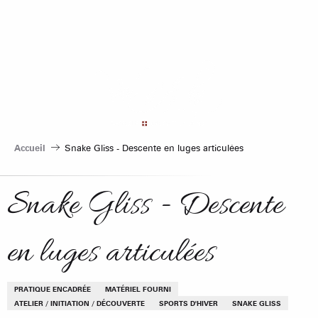
Aller
au
contenu
principal
Accueil
Snake Gliss - Descente en luges articulées
Snake Gliss - Descente
en luges articulées
PRATIQUE ENCADRÉE
MATÉRIEL FOURNI
ATELIER / INITIATION / DÉCOUVERTE
SPORTS D'HIVER
SNAKE GLISS