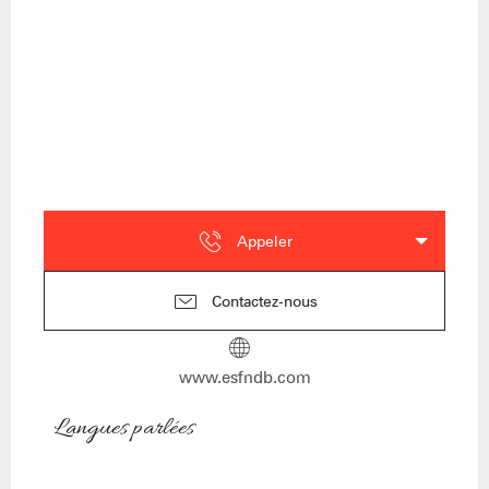
Appeler
Contactez-nous
www.esfndb.com
Langues parlées
Langues parlées