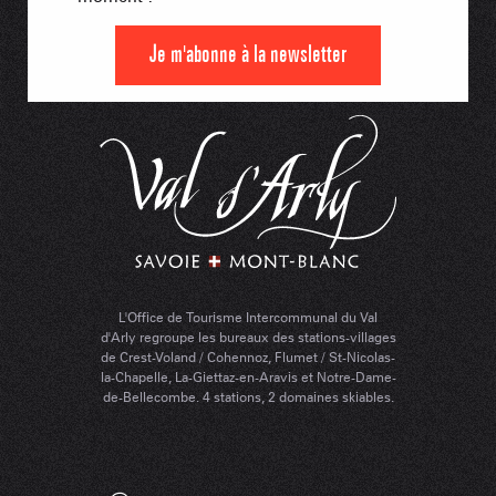
Je m'abonne à la newsletter
L'Office de Tourisme Intercommunal du Val
d'Arly regroupe les bureaux des stations-villages
de Crest-Voland / Cohennoz, Flumet / St-Nicolas-
la-Chapelle, La-Giettaz-en-Aravis et Notre-Dame-
de-Bellecombe. 4 stations, 2 domaines skiables.