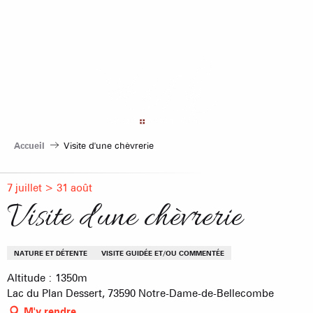
Aller
au
contenu
principal
Accueil
Visite d'une chèvrerie
7 juillet > 31 août
Visite d'une chèvrerie
NATURE ET DÉTENTE
VISITE GUIDÉE ET/OU COMMENTÉE
Altitude : 1350m
Lac du Plan Dessert, 73590 Notre-Dame-de-Bellecombe
M'y rendre