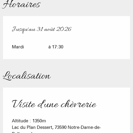
Horaires
Jusqu'au
31 août 2026
Du
7 juillet 2026
au
31 août 2026
Mardi
à 17:30
Localisation
Visite d'une chèvrerie
Altitude : 1350m
Lac du Plan Dessert, 73590 Notre-Dame-de-