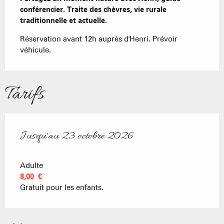
conférencier. Traite des chèvres, vie rurale 
traditionnelle et actuelle.
Réservation avant 12h auprès d'Henri. Prévoir 
véhicule.
Tarifs
Jusqu'au
23 octobre 2026
Du
18 avril 2026
au
23 octobre 2026
Adulte
8,00 €
Gratuit pour les enfants.