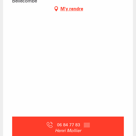
Bellecombe
M'y rendre
06 84 77 83
▒▒
Henri Mollier