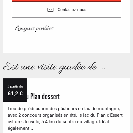
Contactez-nous
Langues parlées
Langues parlées
Est une visite guidée de ...
Réservable
à partir de
61,2
€
Le lac du Plan dessert
Lieu de prédilection des pêcheurs en lac de montagne,
avec 2 concours organisés en été, le lac du Plan d'Essert
est un site isolé, à 4 km du centre du village. Idéal
également...