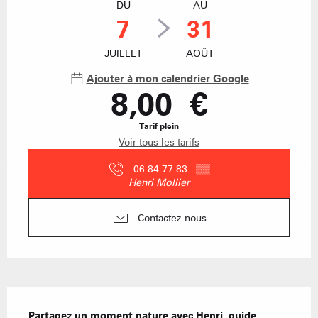
DU
AU
7
31
JUILLET
AOÛT
Ajouter à mon calendrier Google
8,00 €
Tarif plein
Voir tous les tarifs
06 84 77 83
▒▒
Henri Mollier
Contactez-nous
Description
Partagez un moment nature avec Henri, guide 