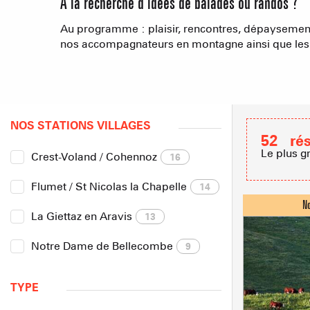
A la recherche d’idées de balades ou randos ?
Au programme : plaisir, rencontres, dépaysement 
nos accompagnateurs en montagne ainsi que les h
NOS STATIONS VILLAGES
52
ré
Le plus g
Crest-Voland / Cohennoz
16
Flumet / St Nicolas la Chapelle
14
La Giettaz en Aravis
13
Notre Dame de Bellecombe
9
TYPE