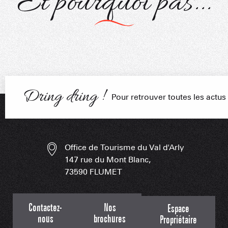
Et pourquoi pas...
Balades poussettes
PORTRAITS
NOS DOMAI
EN F
Dring dring !
Pour retrouver toutes les actu
LES APPLIS 
Office de Tourisme du Val d'Arly
147 rue du Mont Blanc,
73590 FLUMET
Contactez-
Nos
Espace
nous
brochures
Propriétaire