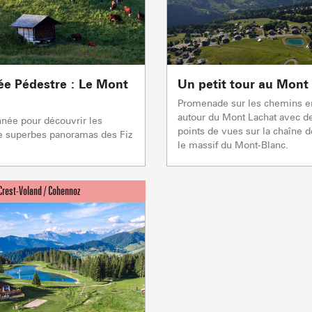
e Pédestre : Le Mont
Un petit tour au Mont
LA GIETTA
REMONTÉES MÉCANIQUE
Promenade sur les chemins e
COMMERCES
SAVEU
autour du Mont Lachat avec d
Atteindre
nnée pour découvrir les
6
/8
points de vues sur la chaîne d
de superbes panoramas des Fiz
le massif du Mont-Blanc.
PORTES DU MONT-BLANC Re
mécaniques
5/5
Remontées mécaniques
1/1
Autres
Flumet
TC BEAUREGARD
TC de la Logère
TSD Mont Rond
En p