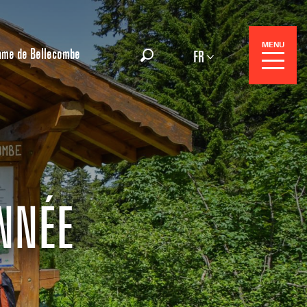
MENU
ame de Bellecombe
FR
Recherche
Réservation
NNÉE
Séjours