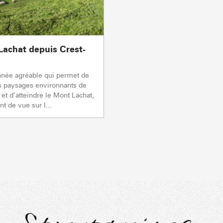
0/1
TSF RAVINE
En p
Remontées mécaniques
PRODUCTEURS & 
Lachat depuis Crest-
CAISSE JAILLET(MEGEVE)
Mise à jour : 07 août 2026 - 10:40
TS des Evettes
nnée agréable qui permet de
s paysages environnants de
 et d’atteindre le Mont Lachat,
t de vue sur l...