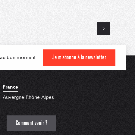
 MONTAGNARDS
NES SKIABLES
AMILLE
Je m'abonne à la newsletter
s au bon moment :
INDISPENSABLES
France
Auvergne-Rhône-Alpes
Comment venir ?