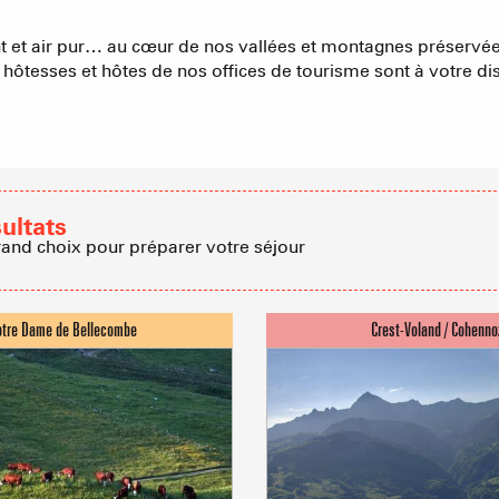
Agences imm
et air pur… au cœur de nos vallées et montagnes préservées.
ôtesses et hôtes de nos offices de tourisme sont à votre dis
Association
sultats
rand choix pour préparer votre séjour
ACTIVITÉS
Sommet du Torraz
- 1930m
Sommet mont
Lachat
- 1650m
Val d Arly
sommet
- 2069m
Flumet
- 1030m