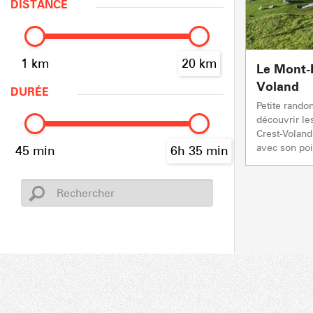
DISTANCE
1 km
20 km
Le Mont-
Voland
DURÉE
Petite rando
découvrir le
Crest-Voland
avec son poin
45 min
6h 35 min