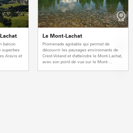
DE PRINTEMPS
DE PRINTEMPS
FRAICHE
HUMIDE
Après-midi
Après-midi
Après-midi
Après-midi
16°
18°
15°
27°
 Lachat
Le Mont-Lachat
Z EN ARAVIS
NOTRE DAME DE BE
S
n balcon
Promenade agréable qui permet de
 & SERVICES
RS D'ICI
SE DÉPLACE
W
e superbes
découvrir les paysages environnants de
 les sommets
Cœur de l'Espac
NOS GRANDS EVÈ
es Aravis et
Crest-Voland et d'atteindre le Mont-Lachat,
avec son point de vue sur le Mont-...
montées
Crest Voland Cohennoz
ND 
1/1
0/
Remontées mécaniques
5/5
1/1
0/1
Remontées mécaniques
Remontées mécaniques
Remontées mécaniques
TC JAILLET
TSF GRANDE
réparation
Ouverte
Fermée
Ouverte