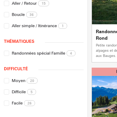
Aller / Retour
15
Boucle
36
Aller simple / Itinérance
1
Randonné
Rond
THÉMATIQUES
Petite rando
alpages et 
Randonnées spécial Famille
4
aux Bauges.
DIFFICULTÉ
Moyen
20
Difficile
5
Facile
26