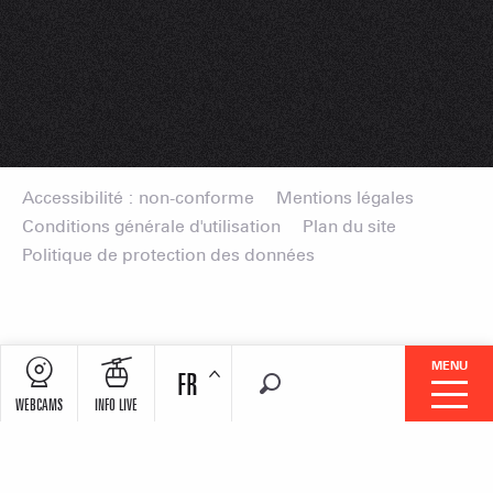
Accessibilité : non-conforme
Mentions légales
Conditions générale d'utilisation
Plan du site
Politique de protection des données
MENU
FR
Recherche
WEBCAMS
INFO LIVE
Nos Villages Stations