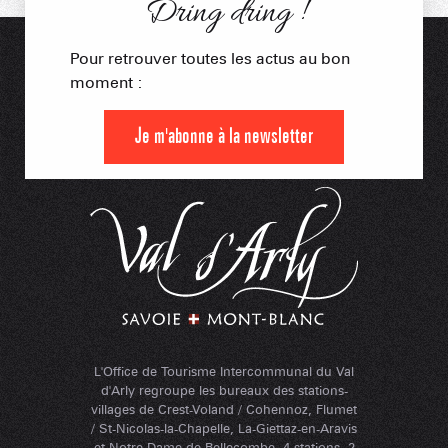
Dring dring !
Pour retrouver toutes les actus au bon
moment :
Je m'abonne à la newsletter
L'Office de Tourisme Intercommunal du Val
d'Arly regroupe les bureaux des stations-
villages de Crest-Voland / Cohennoz, Flumet
/ St-Nicolas-la-Chapelle, La-Giettaz-en-Aravis
et Notre-Dame-de-Bellecombe. 4 stations, 2