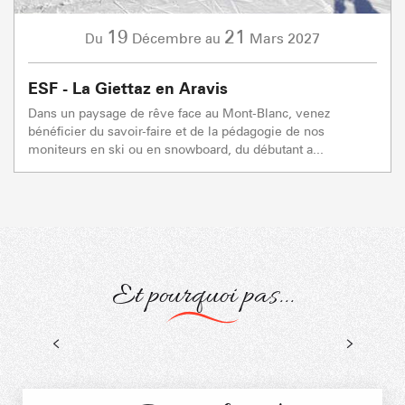
19
21
Décembre
Mars
2027
Du
au
ESF - La Giettaz en Aravis
Dans un paysage de rêve face au Mont-Blanc, venez
bénéficier du savoir-faire et de la pédagogie de nos
moniteurs en ski ou en snowboard, du débutant a...
Et pourquoi pas...
Raquettes
Itinéraires