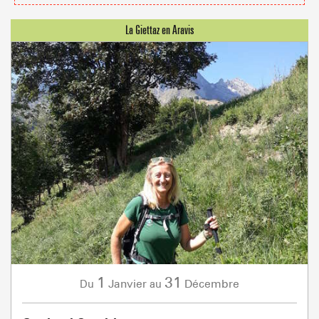
1
31
Janvier
Décembre
Du
au