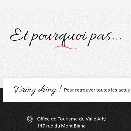
Et pourquoi pas...
Activités
Luge
PORTRAITS
NOS DOMAI
EN F
Dring dring !
Pour retrouver toutes les actu
LES APPLIS 
Office de Tourisme du Val d'Arly
147 rue du Mont Blanc,