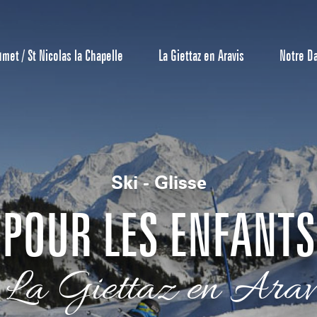
umet / St Nicolas la Chapelle
La Giettaz en Aravis
Notre D
Ski - Glisse
Centrale de 
POUR LES ENFANTS
Bons Plans 
Agenda
 La Giettaz en Arav
Hôtels