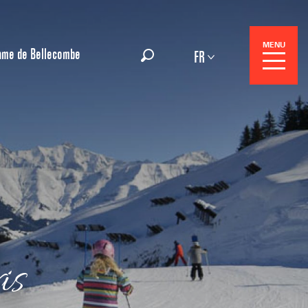
MENU
ame de Bellecombe
FR
Recherche
Réservation
Séjours
is