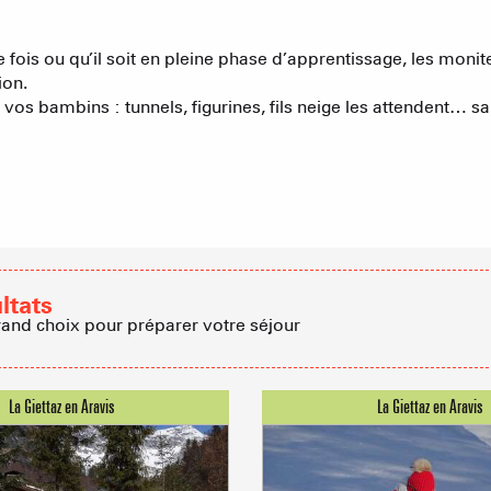
Agences imm
 fois ou qu’il soit en pleine phase d’apprentissage, les monit
ion.
os bambins : tunnels, figurines, fils neige les attendent… s
Association
ltats
rand choix pour préparer votre séjour
ACTIVITÉS
Sommet du Torraz
- 1930m
Sommet mont
Lachat
- 1650m
Val d Arly