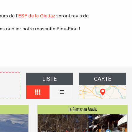
obilières
eurs de l
‘ESF de la Giettaz
seront ravis de
ans oublier notre mascotte Piou-Piou !
 des loueurs en meublés
En live
LISTE
CARTE
 & BIEN-ÊTRE
BOIRE ET MAN
MÉTÉO
ENNEIGEMENT
R
Hauteur
Hauteur
Hauteur
Hauteur
Matin
Matin
Matin
Matin
125 CM
190 CM
60 CM
0 CM