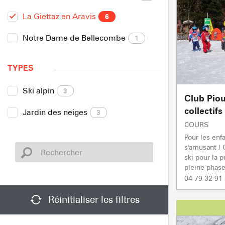
La Giettaz en Aravis
6
Notre Dame de Bellecombe
1
TYPES
Ski alpin
3
Club Piou
collectifs
Jardin des neiges
3
COURS
Pour les enfa
s'amusant ! 
ski pour la p
pleine phase 
04 79 32 91
Réinitialiser les filtres