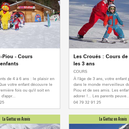
sommet
- 2069m
Flumet
- 1030m
LA GIETTA
-Piou - Cours
Les Croués : Cours de 
REMONTÉES MÉCANIQUE
COMMERCES
SAVEU
 enfants
les 3 ans
Atteindre
7
/8
COURS
nts de 4 à 6 ans : le plaisir en
À l'âge de 3 ans, votre enfant 
Que votre enfant découvre le
dans le monde merveilleux du
remière fois ou qu'il soit en
Piou et de ses amis. Les enfan
PORTES DU MONT-BLANC Re
d'appr...
adorer !... Les parents peuve..
mécaniques
 25
04 79 32 91 25
5/5
Remontées mécaniques
2/2
Autres