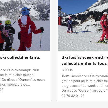
Flumet
TC BEAUREGARD
TC de la Logère
TSD Mont Rond
En p
En p
En p
0/1
TSF RAVINE
En p
Remontées mécaniques
PRODUCTEURS & 
CAISSE JAILLET(MEGEVE)
Mise à jour : 05 août 2026 - 09:28
TS des Evettes
ski collectif enfants
Ski loisirs week-end :
collectifs enfants tous
ance et la dynamique d'un
COURS
e faire plaisir tout en
Toute l'ambiance et la dynami
! Du niveau "Ourson" au cours
groupe pour se faire plaisir to
, nos moniteurs de...
progressant ! Le week-end ho
 25
Du niveau "Ourson" au cours "
04 79 32 91 25