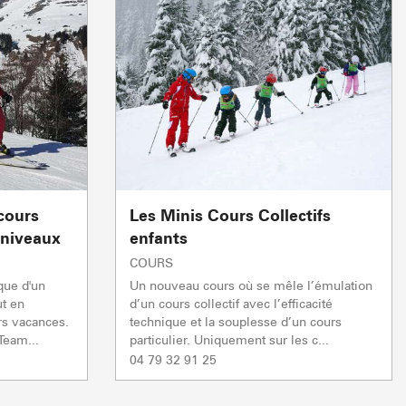
5/5
1/1
1/1
Remontées mécaniques
Remontées mécaniques
Remontées mécaniques
TC JAILLET
TSF GRANDE
réparation
réparation
réparation
Ouverte
TSF TETE TORRAZ
réparation
En préparation
2/2
VENTE À LA FERME
VISITES & PATR
Autres
0/1
CAISSE LA GIETTAZ
Remontées mécaniques
Ouverte
En préparation
Fermée
 cours
Les Minis Cours Collectifs
 niveaux
enfants
COURS
que d'un
Un nouveau cours où se mêle l’émulation
ut en
d’un cours collectif avec l’efficacité
rs vacances.
technique et la souplesse d’un cours
Team...
particulier. Uniquement sur les c...
04 79 32 91 25