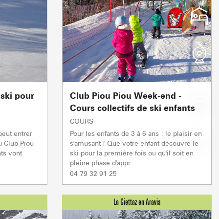
14°
17°
14°
17°
Qualité de la neige
Qualité de la neige
Qualité de la neige
Qualité de la neige
DE PRINTEMPS
DE PRINTEMPS
FRAICHE
HUMIDE
Après-midi
Après-midi
Après-midi
Après-midi
17°
19°
16°
26°
Z EN ARAVIS
NOTRE DAME DE BE
ski pour
Club Piou Piou Week-end -
S
 & SERVICES
RS D'ICI
SE DÉPLACE
Cours collectifs de ski enfants
W
 les sommets
Cœur de l'Espac
NOS GRANDS EVÈ
COURS
peut entrer
Pour les enfants de 3 à 6 ans : le plaisir en
 Club Piou-
s'amusant ! Que votre enfant découvre le
ts vont
ski pour la première fois ou qu'il soit en
montées
.
pleine phase d'appr...
Crest Voland Cohennoz
ND 
04 79 32 91 25
1/1
1/
Remontées mécaniques